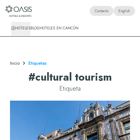
Oasis Hotels & Resorts
Contacto
English
HOTELES
BLOG
HOTELES EN CANCÚN
Inicio
Etiquetas
#
cultural tourism
Etiqueta