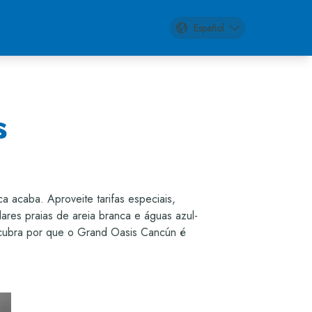
Español
en
es
pt
s
 acaba. Aproveite tarifas especiais,
ares praias de areia branca e águas azul-
descubra por que o Grand Oasis Cancún é