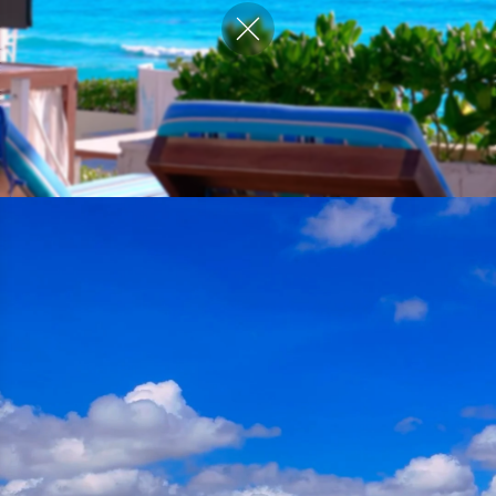
Close video
Melhor Tarifa
Compra Segura
Garantida
Termos e Condições
Resorts com tudo incluído
Em Cancún México