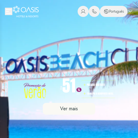
Oasis Hotels & Resorts
Português
+1 (800) 446-2747
Espanhol
+52 998 240 7091
Inglês
Português
Ver mais