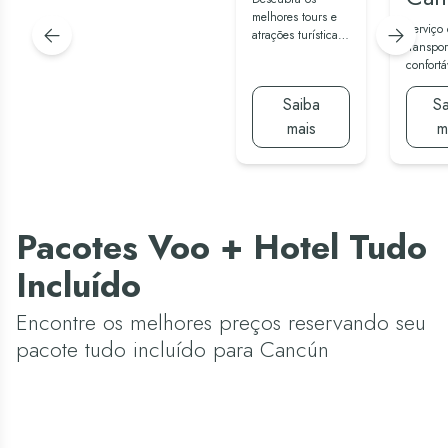
melhores tours e
Serviço
atrações turísticas
transpor
de Cancún e
confortá
Yucatán.
seguro 
o aeropo
Saiba
Sa
mais
m
Pacotes Voo + Hotel Tudo
Incluído
Encontre os melhores preços reservando seu
pacote tudo incluído para Cancún