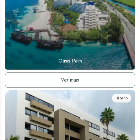
Oasis Palm
Ver hotel
Ver mais
Urbano