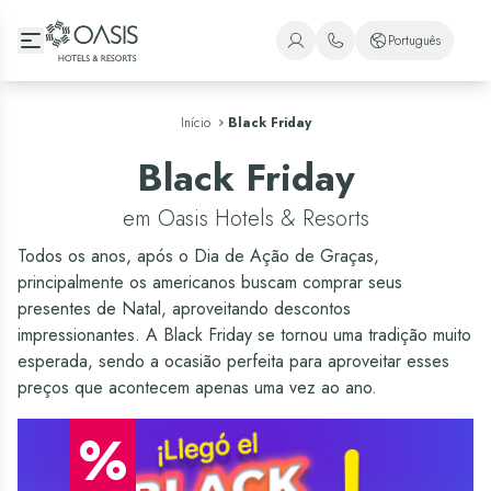
Oasis Hotels & Resorts
Português
+1 (800) 446-2747
Espanhol
+52 998 240 7091
Início
Black Friday
Inglês
Black Friday
Português
em Oasis Hotels & Resorts
Todos os anos, após o Dia de Ação de Graças,
principalmente os americanos buscam comprar seus
presentes de Natal, aproveitando descontos
impressionantes. A Black Friday se tornou uma tradição muito
esperada, sendo a ocasião perfeita para aproveitar esses
preços que acontecem apenas uma vez ao ano.
%