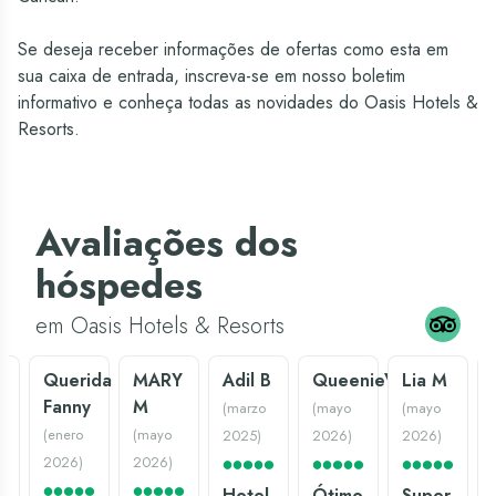
Se deseja receber informações de ofertas como esta em
sua caixa de entrada, inscreva-se em nosso boletim
informativo e conheça todas as novidades do Oasis Hotels &
Resorts.
Avaliações dos
hóspedes
em Oasis Hotels & Resorts
Querida
MARY
Adil B
QueenieV64
Lia M
Fanny
M
(
marzo
(
mayo
(
mayo
o
(
enero
(
mayo
(
2025
)
2026
)
2026
)
2026
)
2026
)
Hotel
Ótimo
Super