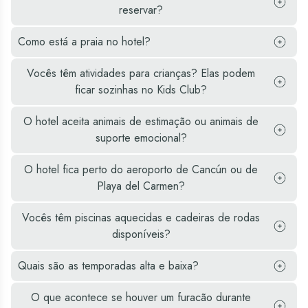
reservar?
The hotels in
of the most
giant multicolored
Cancun of the
demanded
letters on which
Como está a praia no hotel?
Oasis hotel group
attractions, as from
you will see the
offer all-inclusive
a privileged
word Cancun
Vocês têm atividades para crianças? Elas podem
resorts with rooms
location such as
written. It is located
ficar sozinhas no Kids Club?
with spectacular
the hotel zone, you
at the viewpoint of
views, specialty
can admire the
the dolphin beach,
O hotel aceita animais de estimação ou animais de
bars and
incredible views,
one of the best
suporte emocional?
restaurants, on and
take photographs,
public beaches you
off-site activities,
and take home
will find.
O hotel fica perto do aeroporto de Cancún ou de
among many other
wonderful
Playa del Carmen?
attractions.
memories of that
great adventure.
Vocês têm piscinas aquecidas e cadeiras de rodas
disponíveis?
Quais são as temporadas alta e baixa?
O que acontece se houver um furacão durante