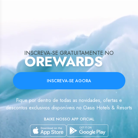
INSCREVA-SE GRATUITAMENTE NO
OREWARDS
INSCREVA-SE AGORA
Fique por dentro de todas as novidades, ofertas e
descontos exclusivos disponíveis no Oasis Hotels & Resorts
BAIXE NOSSO APP OFICIAL