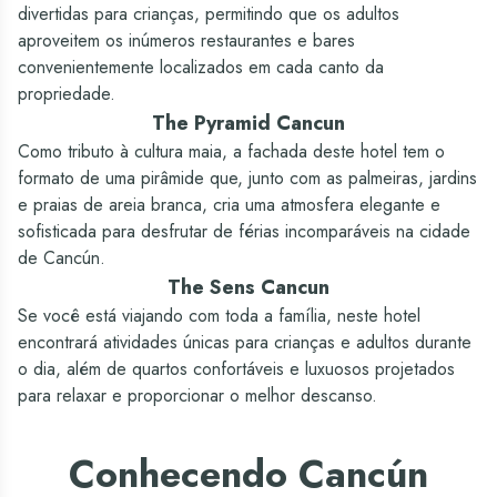
Serviço médico (*custo adicional)
divertidas para crianças, permitindo que os adultos
Sim
Sim
aproveitem os inúmeros restaurantes e bares
Agência de viagens (*custo adicional)
convenientemente localizados em cada canto da
propriedade.
Sim
Sim - Oasis Experiences
The Pyramid Cancun
Lavanderia (*custo adicional)
Como tributo à cultura maia, a fachada deste hotel tem o
Sim
Sim
formato de uma pirâmide que, junto com as palmeiras, jardins
Serviço de babá (*custo adicional)
e praias de areia branca, cria uma atmosfera elegante e
Sim
Sim
sofisticada para desfrutar de férias incomparáveis na cidade
Wi-Fi - Incluído
de Cancún.
Incluído
Incluído (Nacionais)
The Sens Cancun
Quadra de tênis
Se você está viajando com toda a família, neste hotel
encontrará atividades únicas para crianças e adultos durante
Sim
Não
o dia, além de quartos confortáveis e luxuosos projetados
para relaxar e proporcionar o melhor descanso.
Conhecendo Cancún