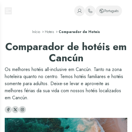
Oasis Hotels & Resorts
Português
+1 (800) 446-2747
Espanhol
Início
Hoteis
+52 998 240 7091
Comparador de Hoteis
Inglês
Comparador de hotéis em
Português
Cancún
Os melhores hotéis all-inclusive em Cancún. Tanto na zona
hoteleira quanto no centro. Temos hotéis familiares e hotéis
somente para adultos. Deixe-se levar e aproveite as
melhores férias da sua vida com nossos hotéis localizados
em Cancún.