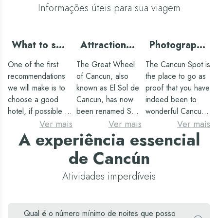
Informações úteis para sua viagem
What to see
Attractions
Photography
in Cancun
in Cancun
in Cancun
One of the first
The Great Wheel
The Cancun Spot is
Spot
recommendations
of Cancun, also
the place to go as
we will make is to
known as El Sol de
proof that you have
choose a good
Cancun, has now
indeed been to
hotel, if possible an
been renamed Sky
wonderful Cancun.
all-inclusive one,
Wheel. Although
This site is relatively
Ver mais
Ver mais
Ver mais
A experiência essencial
since you will save
its name changes,
new and wifi is
money on meals,
the magnificent
available on site
de Cancún
you will have a lot
experience of
(you can upload
of leisure and
rising to the heights
the photo to your
Atividades imperdíveis
entertainment in the
and being able to
social networks as
resort itself, as well
admire the entire
soon as you take
as the best
city will never
it). We are talking
Qual é o número mínimo de noites que posso
possible services.
change. This is one
about the sign with