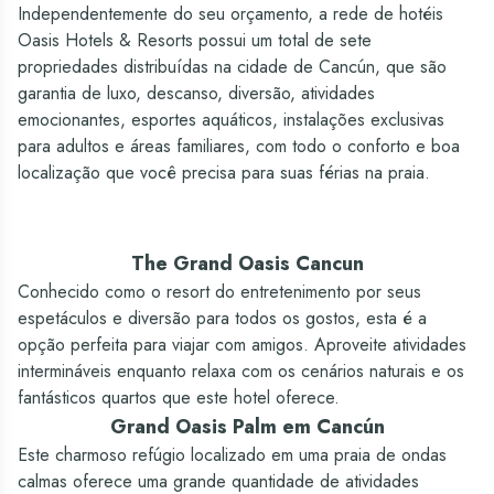
Sim
Sim
Sim
Sim - Kinky On Board (barco
Independentemente do seu orçamento, a rede de hotéis
Praia no hotel
pirata para adultos)
Bebidas
Oasis Hotels & Resorts possui um total de sete
Sim
Sim
Cassino
propriedades distribuídas na cidade de Cancún, que são
Nacionais
Nacionais
Piscinas
garantia de luxo, descanso, diversão, atividades
—
Não
Sim - Maior piscina de Cancún
Sim - Áreas especiais para
emocionantes, esportes aquáticos, instalações exclusivas
(400 m)
crianças / KiddO Zone
para adultos e áreas familiares, com todo o conforto e boa
Academia
localização que você precisa para suas férias na praia.
Sim
Sim
Loja / Tabacaria
Sim
Sim - Boutique com artesanato,
The Grand Oasis Cancun
souvenirs e snacks
Conhecido como o resort do entretenimento por seus
Câmbio de moedas
espetáculos e diversão para todos os gostos, esta é a
Sim
Sim
opção perfeita para viajar com amigos. Aproveite atividades
intermináveis enquanto relaxa com os cenários naturais e os
Caixa eletrônico
fantásticos quartos que este hotel oferece.
Sim
Sim
Grand Oasis Palm em Cancún
Estacionamento
Este charmoso refúgio localizado em uma praia de ondas
Sim
Sim
calmas oferece uma grande quantidade de atividades