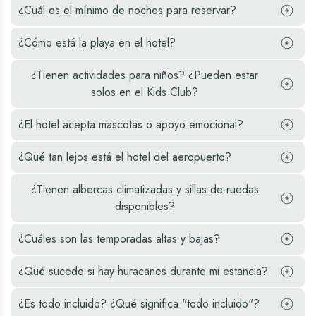
¿Cuál es el mínimo de noches para reservar?
además de los
la ciudad. Esta es
redes sociales
mejores servicios
una de las
nada más
¿Cómo está la playa en el hotel?
posibles. Los
atracciones más
hacértela). Te
hoteles en Cancún
demandadas, ya
hablamos del rótulo
¿Tienen actividades para niños? ¿Pueden estar
del grupo hotelero
que desde un lugar
de letras gigantes y
solos en el Kids Club?
Oasis disponen de
privilegiado como
multicolores en el
resorts todo
lo es la zona
que verás escrita la
¿El hotel acepta mascotas o apoyo emocional?
incluido con
hotelera, podrás
palabra Cancún.
habitaciones de
admirar las
Está ubicado en el
¿Qué tan lejos está el hotel del aeropuerto?
vistas
increíbles vistas,
mirador de la playa
espectaculares,
hacer fotografías y
delfines, una de las
¿Tienen albercas climatizadas y sillas de ruedas
bares y
llevarte a casa
mejores playas
disponibles?
restaurantes de
unos estupendos
públicas que
especialidad,
recuerdos de esa
encontrarás.
¿Cuáles son las temporadas altas y bajas?
actividades dentro
gran aventura.
y fuera de las
¿Qué sucede si hay huracanes durante mi estancia?
instalaciones, entre
otros muchos
¿Es todo incluido? ¿Qué significa "todo incluido"?