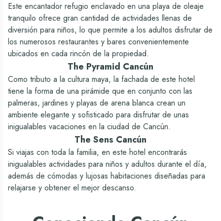
Sí
Sí
Este encantador refugio enclavado en una playa de oleaje
tranquilo ofrece gran cantidad de actividades llenas de
Agencia de viajes (*costo adicional)
diversión para niños, lo que permite a los adultos disfrutar de
Sí
Sí - Oasis Experiences
los numerosos restaurantes y bares convenientemente
Lavanderia (*costo adicional)
ubicados en cada rincón de la propiedad.
Sí
Sí
The Pyramid Cancún
Servicio de ninera (*costo adicional)
Como tributo a la cultura maya, la fachada de este hotel
Sí
Sí
tiene la forma de una pirámide que en conjunto con las
Wifi - Incluido
palmeras, jardines y playas de arena blanca crean un
ambiente elegante y sofisticado para disfrutar de unas
Incluido
Incluido (Nacionales)
inigualables vacaciones en la ciudad de Cancún.
Cancha de tenis
The Sens Cancún
Sí
No
Si viajas con toda la familia, en este hotel encontrarás
inigualables actividades para niños y adultos durante el día,
además de cómodas y lujosas habitaciones diseñadas para
relajarse y obtener el mejor descanso.