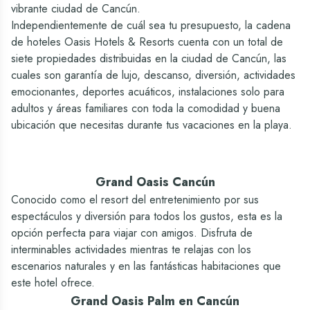
Sí
Si - Kinky On Board (barco
vibrante ciudad de Cancún.
Bebidas
Sí
Sí
pirata para adultos)
Independientemente de cuál sea tu presupuesto, la cadena
Nacionales
Nacionales
Albercas / Piscinas
Casino
de hoteles Oasis Hotels & Resorts cuenta con un total de
Sí - Piscina mas grande de
Sí - Áreas especiales para niños
siete propiedades distribuidas en la ciudad de Cancún, las
—
No
Cancun (400 m)
/ KiddO Zone
cuales son garantía de lujo, descanso, diversión, actividades
Gimnasio
emocionantes, deportes acuáticos, instalaciones solo para
adultos y áreas familiares con toda la comodidad y buena
Sí
Sí
ubicación que necesitas durante tus vacaciones en la playa.
Tienda / Tabaqueria
Sí
Sí - Boutique con artesanias,
souvenirs y snacks
Grand Oasis Cancún
Cambio de divisas
Conocido como el resort del entretenimiento por sus
Sí
Sí
espectáculos y diversión para todos los gustos, esta es la
Cajero automatico
opción perfecta para viajar con amigos. Disfruta de
Sí
Sí
interminables actividades mientras te relajas con los
Estacionamiento
escenarios naturales y en las fantásticas habitaciones que
Sí
Sí
este hotel ofrece.
Servicio medico (*costo adicional)
Grand Oasis Palm en Cancún