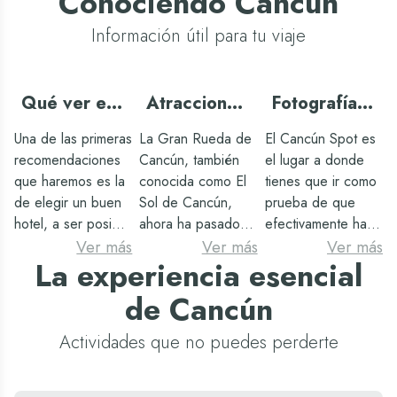
Conociendo Cancún
Información útil para tu viaje
Qué ver en
Atracciones
Fotografía
Cancún
en Cancún
en Cancún
Una de las primeras
La Gran Rueda de
El Cancún Spot es
Spot
recomendaciones
Cancún, también
el lugar a donde
que haremos es la
conocida como El
tienes que ir como
de elegir un buen
Sol de Cancún,
prueba de que
hotel, a ser posible
ahora ha pasado a
efectivamente has
que sea de tipo
llamarse Sky
estado en el
Ver más
Ver más
Ver más
La experiencia esencial
todo incluido, ya
Wheel. Aunque su
maravilloso
que ahorrarás
nombre varíe,
Cancún. Este sitio
de Cancún
dinero con las
nunca lo hará la
es relativamente
comidas, tendrás
magnífica
nuevo y allí mismo
Actividades que no puedes perderte
mucho ocio y
experiencia de
hay disponible wifi
entretenimiento en
subir a las alturas y
(podrás subir la
el mismo resort,
poder admirar toda
fotografía a tus