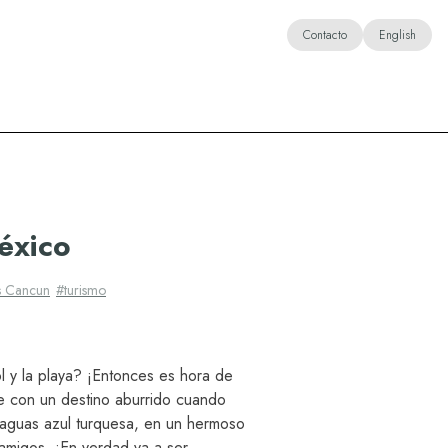
Contacto
English
éxico
s Cancun
#
turismo
ol y la playa? ¡Entonces es hora de
e con un destino aburrido cuando
 aguas azul turquesa, en un hermoso
amigos. ¡En verdad va a ser