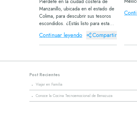
Méxic
Piérdete en la ciudad costera de
él, qu
Manzanillo, ubicada en el estado de
Conti
líneas
Colima, para descubrir sus tesoros
Mágic
escondidos. ¿Estás listo para esta
lleno 
nueva aventura? Orígenes de
Continuar leyendo
Compartir
Manzanillo Los habitantes de esta
ciudad tomaron el nombre de un
árbol de manzanill...
Post Recientes
·
Viajar en Familia
·
Conoce la Cocina Tecnoemocional de Benazuza