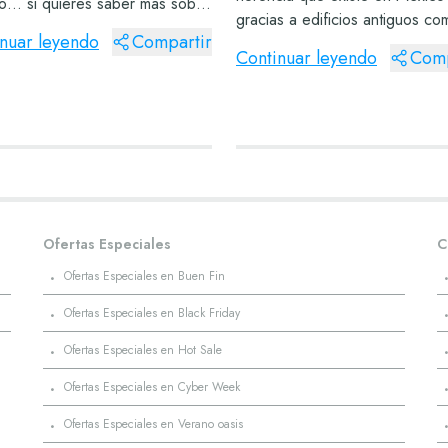
o… si quieres saber más sobre
gracias a edificios antiguos co
édate y lee las siguientes
nuar leyendo
Compartir
sitio de Calakmul entre muchos
. Villa del Carbón Pueblo
Continuar leyendo
Comp
que se han descubierto a lo la
o Sabrás que México está
los siglos. Si aún quieres cono
de pueblos...
más sobre...
Ofertas Especiales
C
·
Ofertas Especiales en Buen Fin
·
Ofertas Especiales en Black Friday
·
Ofertas Especiales en Hot Sale
·
Ofertas Especiales en Cyber Week
·
Ofertas Especiales en Verano oasis