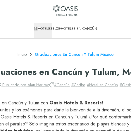
HOTELES
BLOG
HOTELES EN CANCÚN
Inicio
Graduaciones En Cancun Y Tulum Mexico
uaciones en Cancún y Tulum, M
Publicado por
Alan Harlow
#
Cancún
#
Caribe
#
Hotel en Cancún
#
Oasi
da en Cancún y Tulum con
Oasis Hotels & Resorts
!
puntes y los exámenes para darle la bienvenida a la diversión, el s
Oasis Hotels & Resorts en Cancún y Tulum! ¿Por qué conformart
n el paraíso? Solo imagina estos escenarios de playas blancas y
bidas incluidos
, así como toda la diversión en compañía de tus 