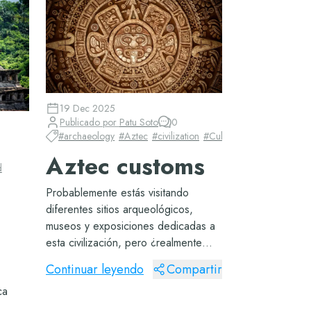
19 Dec 2025
Publicado por
Patu Soto
0
#
archaeology
#
Aztec
#
civilization
#
Cultura
#
Historia
Aztec customs
d
Probablemente estás visitando
diferentes sitios arqueológicos,
museos y exposiciones dedicadas a
esta civilización, pero ¿realmente
sabes cómo era su vida, costumbres
Continuar leyendo
Compartir
e historia? El tour imprescindible,
ca
Chichén Itzá, perfecto para que
comiences el pr...