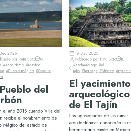
Dec 2025
19 Dec 2025
licado por
Patu Soto
0
Publicado por
Patu Soto
0
m
#
ecoturismo
#
Mexico
#
archaeology
#
el
ism
#
Pueblo mágico
#
State of
tajin
#
heritage
#
México
#
pyrami
co
El yacimiento
 Pueblo del
arqueológico
rbón
de El Tajín
n el año 2015 cuando Villa del
Los apasionados de las ruinas
n recibe el nombramiento de
arquitectónicas conocerán la ri
o Mágico del estado de
herencia que existe en México