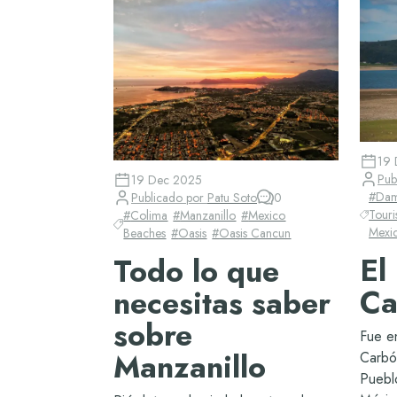
19 
Pub
19 Dec 2025
#
Da
Publicado por
Patu Soto
0
Tour
#
Colima
#
Manzanillo
#
Mexico
Mexi
Beaches
#
Oasis
#
Oasis Cancun
El
Todo lo que
Ca
necesitas saber
sobre
Fue e
Manzanillo
Carbó
Puebl