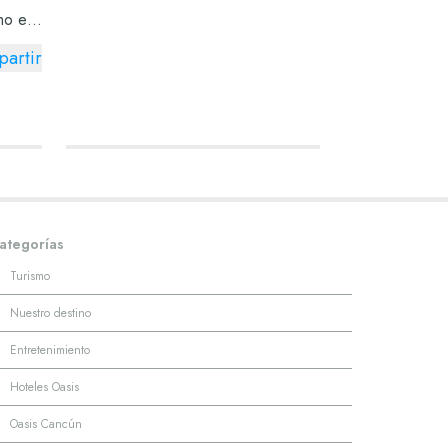
mo el
 otros
artir
rgo de
cer
ategorías
·
Turismo
·
Nuestro destino
·
Entretenimiento
·
Hoteles Oasis
·
Oasis Cancún