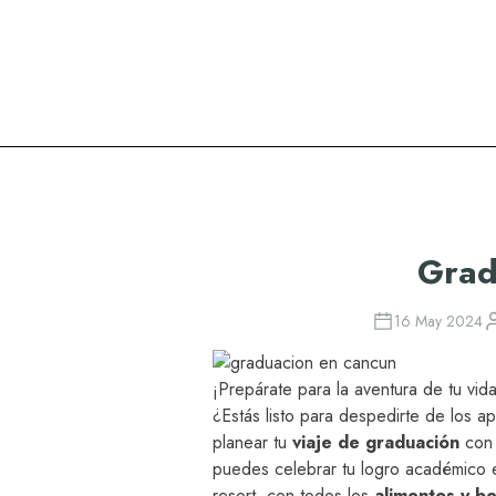
Oasis Hotels & Resorts
Grad
16 May 2024
¡Prepárate para la aventura de tu vi
¿Estás listo para despedirte de los a
planear tu
viaje de graduación
con 
puedes celebrar tu logro académico e
resort, con todos los
alimentos y be