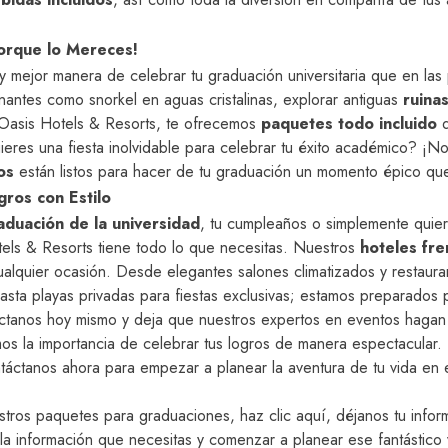
orque lo Mereces!
y mejor manera de celebrar tu graduación universitaria que en la
nantes como snorkel en aguas cristalinas, explorar antiguas
ruina
 Oasis Hotels & Resorts, te ofrecemos
paquetes todo incluido
q
eres una fiesta inolvidable para celebrar tu éxito académico? ¡
os
están listos para hacer de tu graduación un momento épico qu
gros con Estilo
aduación de la universidad
, tu cumpleaños o simplemente quier
otels & Resorts tiene todo lo que necesitas. Nuestros
hoteles fre
ualquier ocasión. Desde elegantes salones climatizados y restaur
hasta playas privadas para fiestas exclusivas; estamos preparados 
ctanos hoy mismo y deja que nuestros expertos en eventos hagan 
s la importancia de celebrar tus logros de manera espectacular. ¡
ontáctanos ahora para empezar a planear la aventura de tu vida en
estros
paquetes para graduaciones, haz clic aquí
, déjanos tu info
la información que necesitas y comenzar a planear ese fantástico 