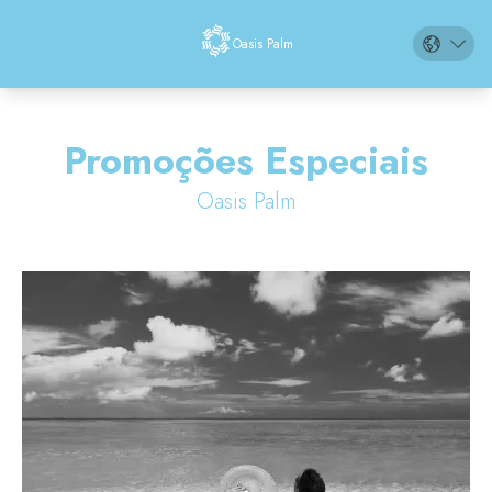
Oasis Palm
en
es
Promoções Especiais
pt
Oasis Palm