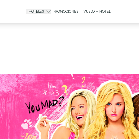
HOTELES
PROMOCIONES
VUELO + HOTEL
Gourmet All Inclusive
The Pyramid Cancun
The Sens Cancun
All Inclusive Resorts
The Grand Oasis Cancun
Grand Oasis Palm
Oasis Palm
Urban Hotels
Oh! Cancun The Urban Oasis & Beach Club
Smart Cancún