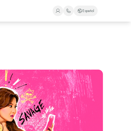
Español
+1 (800) 446-2747
Español
+52 998 240 7091
Inglés
Portugués