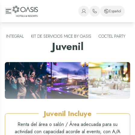
Oasis Hotels & Resorts
Español
+1 (800) 446-2747
Español
+52 998 240 7091
Inglés
INTEGRAL
KIT DE SERVICIOS MICE BY OASIS
COCTEL PARTY
Juvenil
Portugués
Juvenil
Incluye
Renta del área o salón / Área adecuada para su
actividad con capacidad acorde al evento, con A/A