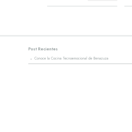
una
Municipal, la Plaza Ind...
Post Recientes
·
Conoce la Cocina Tecnoemocional de Benazuza