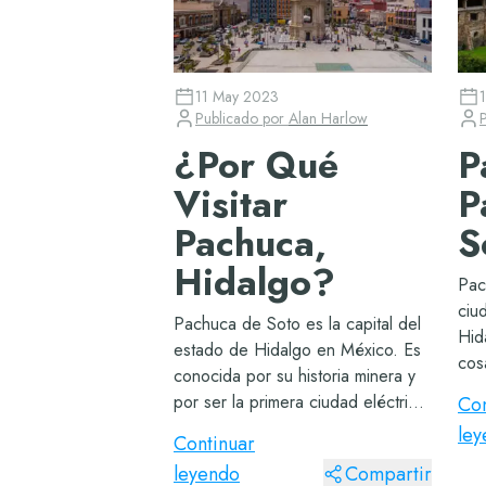
11 May 2023
Publicado por
Alan Harlow
¿Por Qué
P
Visitar
P
Pachuca,
S
Hidalgo?
Pac
ciu
Pachuca de Soto es la capital del
Hid
estado de Hidalgo en México. Es
cos
conocida por su historia minera y
all
por ser la primera ciudad eléctrica
Con
rec
del país. Algunos lugares de
le
la c
Continuar
interés en la ciudad incluyen el
Mon
leyendo
Compartir
Reloj Monumental, el Palacio