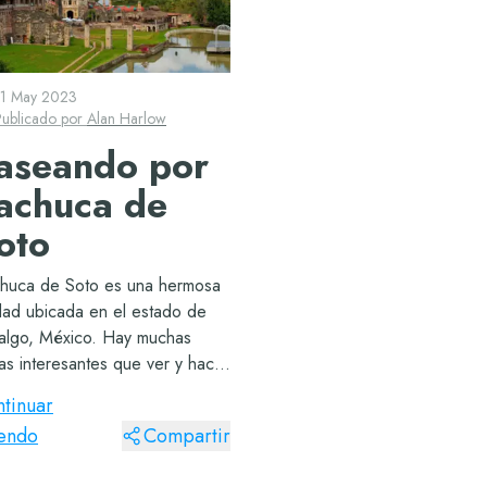
11 May 2023
Publicado por
Alan Harlow
aseando por
achuca de
oto
huca de Soto es una hermosa
dad ubicada en el estado de
algo, México. Hay muchas
as interesantes que ver y hacer
í. Aquí hay algunas
tinuar
omendaciones para pasear por
yendo
Compartir
iudad: Visita el Reloj
umental: ícono de la ciudad y