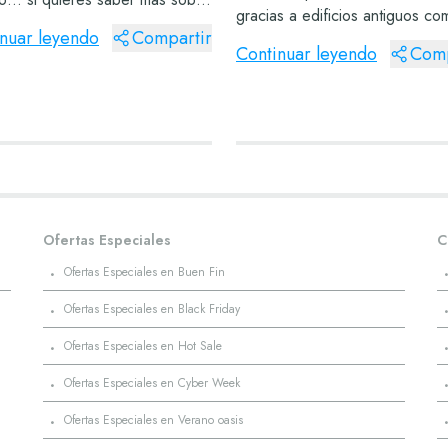
gracias a edificios antiguos co
édate y lee las siguientes
nuar leyendo
Compartir
sitio de Calakmul entre muchos
. Villa del Carbón Pueblo
Continuar leyendo
Comp
que se han descubierto a lo la
o Sabrás que México está
los siglos. Si aún quieres cono
de pueblos...
más sobre...
Ofertas Especiales
C
·
Ofertas Especiales en Buen Fin
·
Ofertas Especiales en Black Friday
·
Ofertas Especiales en Hot Sale
·
Ofertas Especiales en Cyber Week
·
Ofertas Especiales en Verano oasis