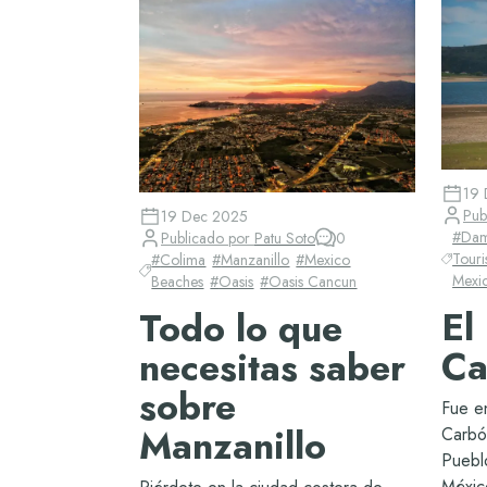
19 
Pub
19 Dec 2025
#
Da
Publicado por
Patu Soto
0
Tour
#
Colima
#
Manzanillo
#
Mexico
Mexi
Beaches
#
Oasis
#
Oasis Cancun
El
Todo lo que
Ca
necesitas saber
sobre
Fue e
Manzanillo
Carbó
Puebl
Méxic