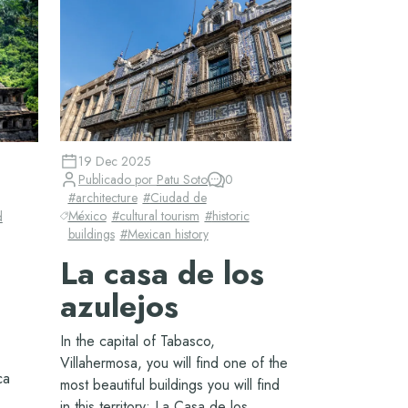
19 Dec 2025
Publicado por
Patu Soto
0
#
architecture
#
Ciudad de
México
#
cultural tourism
#
historic
d
buildings
#
Mexican history
La casa de los
azulejos
In the capital of Tabasco,
Villahermosa, you will find one of the
ca
most beautiful buildings you will find
in this territory: La Casa de los