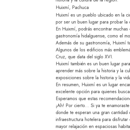
Huixmí, Pachuca
Huixmí es un pueblo ubicado en la ci
por ser un buen lugar para probar la 
En Huixmí, podrás encontrar muchas o
gastronomía hidalguense, como el mole
Además de su gastronomía, Huixmí tam
Algunos de los edificios más emblemáti
Cruz, que data del siglo XVI.
Huixmí también es un buen lugar para 
aprender más sobre la historia y la c
exposiciones sobre la historia y la vi
En resumen, Huixmí es un lugar encant
excelente opción para quienes buscan
Esperamos que estas recomendaciones
¡Ah! Por cierto… Si ya te enamoraste
donde te esperan una gran cantidad d
infraestructura hotelera para disfruta
mayor relajación en espaciosas habit