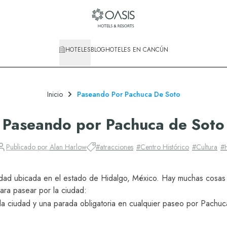
HOTELES
BLOG
HOTELES EN CANCÚN
Inicio
Paseando Por Pachuca De Soto
Paseando por Pachuca de Soto
Publicado por
Alan Harlow
#
atracciones
#
Centro Histórico
#
Cultura
#
dad ubicada en el estado de
Hidalgo
, México. Hay muchas cosas i
ra pasear por la ciudad:
 la ciudad y una parada obligatoria en cualquier paseo por Pachu