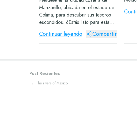
Piérdete en la ciudad costera de
él, qu
Manzanillo, ubicada en el estado de
Conti
líneas
Colima, para descubrir sus tesoros
Mágic
escondidos. ¿Estás listo para esta
lleno 
nueva aventura? Orígenes de
Continuar leyendo
Compartir
Manzanillo Los habitantes de esta
ciudad tomaron el nombre de un
árbol de manzanill...
Post Recientes
·
The rivers of Mexico