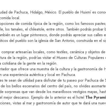
udad de Pachuca, Hidalgo, México. El pueblo de Huixmí es conocid
comida local.
pciones de comida típica de la región, como los famosos pastes, a
, los tamales, el chileatole, entre otros. También podrás probar 
bién es un lugar pintoresco, donde podrás apreciar sus calles em
cos del pueblo son la iglesia de San Antonio, construida en el sigl
comprar artesanías locales, como textiles, cerámica y objetos de
ultura de la región, podrías visitar el Museo de Culturas Populare
da cotidiana de la gente en la región.
ador que ofrece una muestra de la cultura y la gastronomía de Hid
 una experiencia auténtica y local en Pachuca.
 te sean de utilidad para disfrutar de tu paseo por Pachuca de 
 de los bellos escenarios del centro del país, no olvides asomart
e sorpresas que van desde los maravillosos vestigios mayas, hast
r el mejor descanso. Ejemplo de lo anterior es el hotel
The Pyram
aciones, vistas al mar y gastronomía de autor que te dará una nue