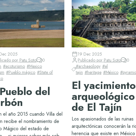
Dec 2025
19 Dec 2025
licado por
Patu Soto
0
Publicado por
Patu Soto
0
m
#
ecoturismo
#
Mexico
#
archaeology
#
el
ism
#
Pueblo mágico
#
State of
tajin
#
heritage
#
México
#
pyrami
co
El yacimiento
 Pueblo del
arqueológico
rbón
de El Tajín
n el año 2015 cuando Villa del
Los apasionados de las ruinas
n recibe el nombramiento de
arquitectónicas conocerán la ri
o Mágico del estado de
herencia que existe en México
o… si quieres saber más sobre