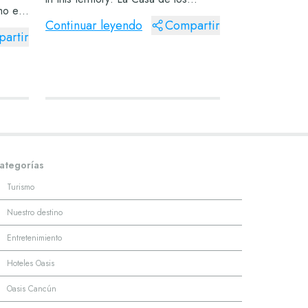
mo el
Azulejos. El centro histórico de la
Continuar leyendo
Compartir
 otros
Ciudad de MéxicoThe historic center
artir
rgo de
of Mexico City Actualmente se
cer
considera...
ategorías
·
Turismo
·
Nuestro destino
·
Entretenimiento
·
Hoteles Oasis
·
Oasis Cancún