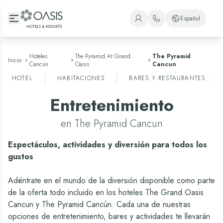
Oasis Hotels & Resorts
Español
+1 (800) 446-2747
Español
+52 998 240 7091
Inglés
Hoteles
The Pyramid At Grand
The Pyramid
Inicio
Cancún
Oasis
Cancun
Portugués
HOTEL
HABITACIONES
BARES Y RESTAURANTES
Entretenimiento
en The Pyramid Cancun
Espectáculos, actividades y diversión para todos los
gustos
Adéntrate en el mundo de la diversión disponible como parte
de la oferta todo incluido en los hoteles The Grand Oasis
Cancun y The Pyramid Cancún. Cada una de nuestras
opciones de entretenimiento, bares y actividades te llevarán