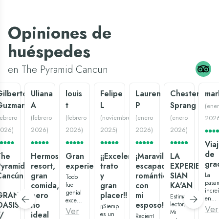
Opiniones de
huéspedes
en The Pyramid Cancun
ilberto
Uliana
louis
Felipe
Lauren
Chester
mar
Guzman
A
t
L
P
Sprang
(
ene
febrero
(
febrero
(
febrero
(
noviembre
(
enero
(
enero
202
026
)
2026
)
2026
)
2025
)
2026
)
2026
)
Via
de
The
Hermoso
Gran
¡¡Excelente
¡Maravillosa
LA
gra
Pyramid
resort,
experiencia
trato
escapada
EXPERIENCIA
Cancún
gran
y
romántica
SIAN
La
Todo
pasa
comida,
gran
con
KA'AN
fue
incre
genial
GRAND
pero
placer!!
mi
Estimado
en
excepto
OASIS
no
esposo!
lector,
¡¡Siempre
nuest
Ver
la
Ver
Mi
/
ideal
es un
viaje.
comunicación
Recientemente