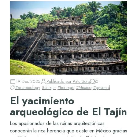
19 Dec 2025
Publicado por
Patu Soto
0
#
archaeology
#
el tajin
#
heritage
#
México
#
pyramid
El yacimiento
arqueológico de El Tajín
Los apasionados de las ruinas arquitectónicas
conocerán la rica herencia que existe en México gracias