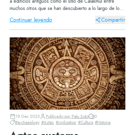
a edificios antiguos como el sitio de Calakmul entre
muchos otros que se han descubierto a lo largo de los
siglos. Si aún quieres conocer más sobre...
Continuar leyendo
Compartir
19 Dec 2025
Publicado por
Patu Soto
0
#
archaeology
#
Aztec
#
civilization
#
Cultura
#
Historia