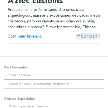
Aztec customs
Probablemente estás visitando diferentes sitios
arqueológicos, museos y exposiciones dedicadas a esta
civilización, pero ¿realmente sabes cómo era su vida,
costumbres e historia? El tour imprescindible, Chichén
Itzá, perfecto para que comiences el pr...
Continuar leyendo
Compartir
Post Recientes
·
Viajar en Familia
·
Conoce la Cocina Tecnoemocional de Benazuza
Ofertas Especiales
·
Ofertas Especiales en Buen Fin