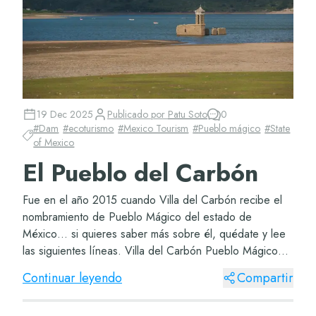
19 Dec 2025
Publicado por
Patu Soto
0
#
Dam
#
ecoturismo
#
Mexico Tourism
#
Pueblo mágico
#
State
of Mexico
El Pueblo del Carbón
Fue en el año 2015 cuando Villa del Carbón recibe el
nombramiento de Pueblo Mágico del estado de
México… si quieres saber más sobre él, quédate y lee
las siguientes líneas. Villa del Carbón Pueblo Mágico
Sabrás que México está lleno de pueblos...
Continuar leyendo
Compartir