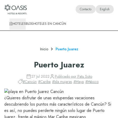
Oasis Hotels & Resorts
Contacto
English
HOTELES
BLOG
HOTELES EN CANCÚN
Inicio
Puerto Juarez
Puerto Juarez
27 Jul 2022
Publicado por
Patu Soto
#
Cancún
#
Caribe
#
Isla mujeres
#
Maya
#
México
¿Quieres disfrutar de unas estupendas vacaciones
descubriendo los puntos más característicos de Cancún? Si
es así, no puedes perderte ningún solo lugar de Puerto
Juarez, frente al mágico Mar Caribe mexicano.