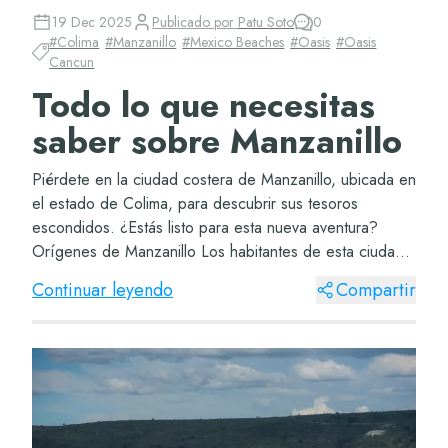
19 Dec 2025
Publicado por
Patu Soto
0
#
Colima
#
Manzanillo
#
Mexico Beaches
#
Oasis
#
Oasis
Cancun
Todo lo que necesitas
saber sobre Manzanillo
Piérdete en la ciudad costera de Manzanillo, ubicada en
el estado de Colima, para descubrir sus tesoros
escondidos. ¿Estás listo para esta nueva aventura?
Orígenes de Manzanillo Los habitantes de esta ciudad
tomaron el nombre de un árbol de manzanill...
Continuar leyendo
Compartir