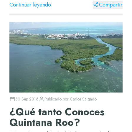
damos unas pautas para que no te tengas que
Continuar leyendo
Compartir
preocup...
30 Sep 2016
Publicado por
Carlos Salgado
¿Qué tanto Conoces
Quintana Roo?