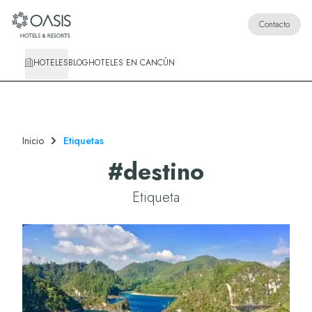
Oasis Hotels & Resorts
Contacto
HOTELES
BLOG
HOTELES EN CANCÚN
Inicio
Etiquetas
#
destino
Etiqueta