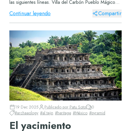
las siguientes líneas. Villa del Carbón Pueblo Mágico
Sabrás que México está lleno de pueblos...
Continuar leyendo
Compartir
19 Dec 2025
Publicado por
Patu Soto
0
#
archaeology
#
el tajin
#
heritage
#
México
#
pyramid
El yacimiento