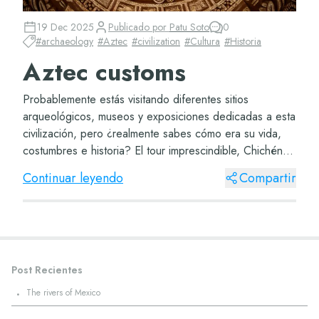
19 Dec 2025
Publicado por
Patu Soto
0
#
archaeology
#
Aztec
#
civilization
#
Cultura
#
Historia
Aztec customs
Probablemente estás visitando diferentes sitios
arqueológicos, museos y exposiciones dedicadas a esta
civilización, pero ¿realmente sabes cómo era su vida,
costumbres e historia? El tour imprescindible, Chichén
Itzá, perfecto para que comiences el pr...
Continuar leyendo
Compartir
Post Recientes
·
The rivers of Mexico