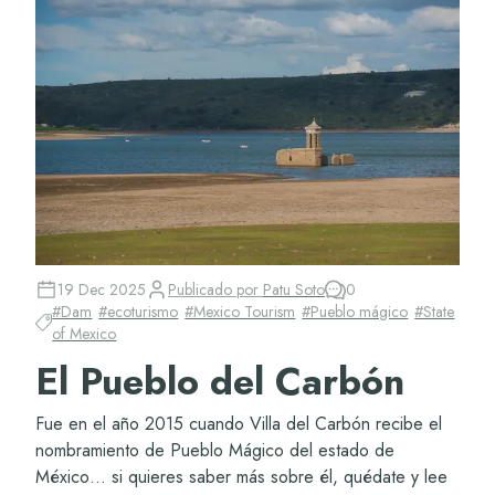
19 Dec 2025
Publicado por
Patu Soto
0
#
Dam
#
ecoturismo
#
Mexico Tourism
#
Pueblo mágico
#
State
of Mexico
El Pueblo del Carbón
Fue en el año 2015 cuando Villa del Carbón recibe el
nombramiento de Pueblo Mágico del estado de
México… si quieres saber más sobre él, quédate y lee