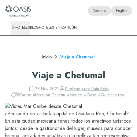
Oasis Hotels & Resorts
Contacto
English
HOTELES
BLOG
HOTELES EN CANCÚN
Inicio
Viaje A Chetumal
Viaje a Chetumal
28 Nov 2021
Publicado por
Patu Soto
#
Caribe
#
Hotel en Cancún
#
México
#
Oasis
#
Quintana roo
¿Pensando en visitar la capital de Quintana Roo, Chetumal?
En esta ciudad mexicana tienes todos los atractivos turísticos
juntos: desde la gastronomía del lugar, museos para conocer
historia, actividades acuáticas o la belleza tan representativa