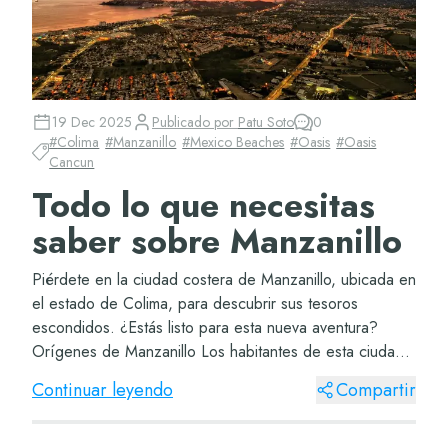
19 Dec 2025
Publicado por
Patu Soto
0
#
Colima
#
Manzanillo
#
Mexico Beaches
#
Oasis
#
Oasis
Cancun
Todo lo que necesitas
saber sobre Manzanillo
Piérdete en la ciudad costera de Manzanillo, ubicada en
el estado de Colima, para descubrir sus tesoros
escondidos. ¿Estás listo para esta nueva aventura?
Orígenes de Manzanillo Los habitantes de esta ciudad
tomaron el nombre de un árbol de manzanill...
Continuar leyendo
Compartir