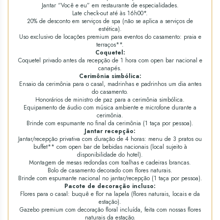
Jantar “Você e eu” em restaurante de especialidades.
Late check-out até às 16h00*.
20% de desconto em serviços de spa (não se aplica a serviços de
estética).
Uso exclusivo de locações premium para eventos do casamento: praia e
terraços**.
Coquetel:
Coquetel privado antes da recepção de 1 hora com open bar nacional e
canapés.
Cerimônia simbólica:
Ensaio da cerimônia para o casal, madrinhas e padrinhos um dia antes
do casamento.
Honorários de ministro de paz para a cerimônia simbólica.
Equipamento de áudio com música ambiente e microfone durante a
cerimônia.
Brinde com espumante no final da cerimônia (1 taça por pessoa).
Jantar recepção:
Jantar/recepção privativa com duração de 4 horas: menu de 3 pratos ou
buffet** com open bar de bebidas nacionais (local sujeito à
disponibilidade do hotel).
Montagem de mesas redondas com toalhas e cadeiras brancas.
Bolo de casamento decorado com flores naturais.
Brinde com espumante nacional no jantar/recepção (1 taça por pessoa).
Pacote de decoração incluso:
Flores para o casal: buquê e flor na lapela (flores naturais, locais e da
estação).
Gazebo premium com decoração floral incluída, feita com nossas flores
naturais da estação.