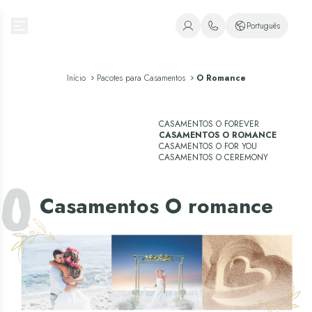
Oasis Hotels & Resorts
Português
+1 (800) 446-2747
Espanhol
+52 998 240 7091
Início
Pacotes para Casamentos
O Romance
Inglês
Português
CASAMENTOS O FOREVER
CASAMENTOS O ROMANCE
CASAMENTOS O FOR YOU
CASAMENTOS O CEREMONY
O
Casamentos O romance