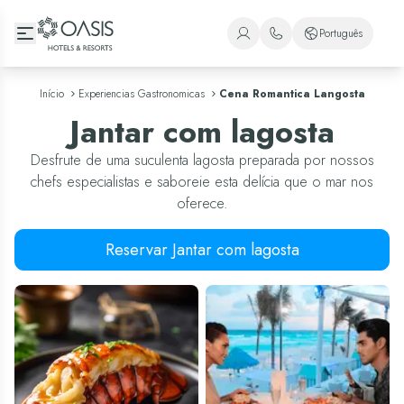
Oasis Hotels & Resorts
Português
+1 (800) 446-2747
Espanhol
Início
Experiencias Gastronomicas
Cena Romantica Langosta
+52 998 240 7091
Inglês
Jantar com lagosta
Português
Desfrute de uma suculenta lagosta preparada por nossos
chefs especialistas e saboreie esta delícia que o mar nos
oferece.
Reservar Jantar com lagosta