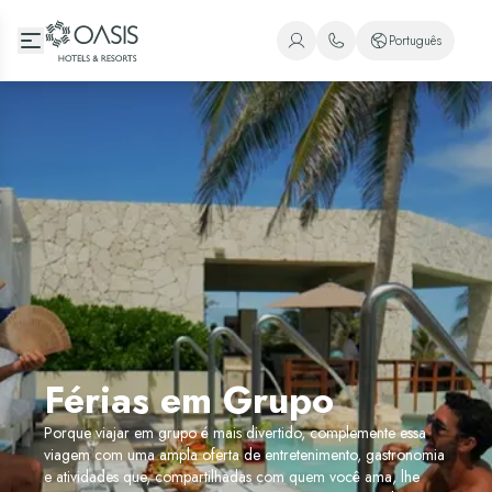
Oasis Hotels & Resorts
Português
+1 (800) 446-2747
Espanhol
+52 998 240 7091
Inglês
Português
Férias em Grupo
Porque viajar em grupo é mais divertido, complemente essa
viagem com uma ampla oferta de entretenimento, gastronomia
e atividades que, compartilhadas com quem você ama, lhe