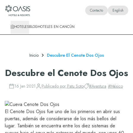
Oasis Hotels & Resorts
Contacto
English
HOTELES
BLOG
HOTELES EN CANCÚN
Inicio
Descubre El Cenote Dos Ojos
Descubre el Cenote Dos Ojos
16 Jan 2021
Publicado por
Patu Soto
#
Aventura
#
México
El Cenote Dos Ojos fue uno de los primeros en abrir sus
puertas, además de considerarse de los más bellos del
lugar. También se encuentra entre los diez sistemas de
cuevas bajo el agua más extensas del mundo, con unos 60