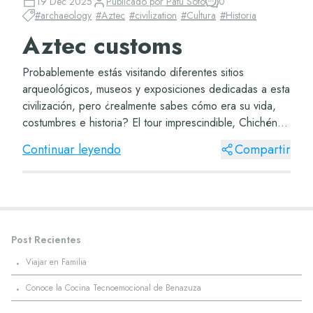
19 Dec 2025
Publicado por
Patu Soto
0
#
archaeology
#
Aztec
#
civilization
#
Cultura
#
Historia
Aztec customs
Probablemente estás visitando diferentes sitios
arqueológicos, museos y exposiciones dedicadas a esta
civilización, pero ¿realmente sabes cómo era su vida,
costumbres e historia? El tour imprescindible, Chichén
Itzá, perfecto para que comiences el pr...
Continuar leyendo
Compartir
Post Recientes
·
Viajar en Familia
·
Conoce la Cocina Tecnoemocional de Benazuza