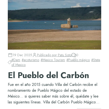
19 Dec 2025
Publicado por
Patu Soto
0
#
Dam
#
ecoturismo
#
Mexico Tourism
#
Pueblo mágico
#
State
of Mexico
El Pueblo del Carbón
Fue en el año 2015 cuando Villa del Carbón recibe el
nombramiento de Pueblo Mágico del estado de
México… si quieres saber más sobre él, quédate y lee
las siguientes líneas. Villa del Carbón Pueblo Mágico
Sabrás que México está lleno de pueblos...