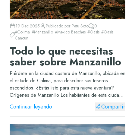
19 Dec 2025
Publicado por
Patu Soto
0
#
Colima
#
Manzanillo
#
Mexico Beaches
#
Oasis
#
Oasis
Cancun
Todo lo que necesitas
saber sobre Manzanillo
Piérdete en la ciudad costera de Manzanillo, ubicada en
el estado de Colima, para descubrir sus tesoros
escondidos. ¿Estás listo para esta nueva aventura?
Orígenes de Manzanillo Los habitantes de esta ciudad
tomaron el nombre de un árbol de manzanill...
Continuar leyendo
Compartir