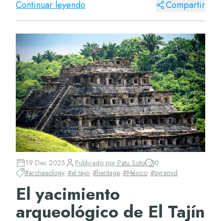
Continuar leyendo
Compartir
19 Dec 2025
Publicado por
Patu Soto
0
#
archaeology
#
el tajin
#
heritage
#
México
#
pyramid
El yacimiento
arqueológico de El Tajín