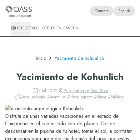
Oasis Hotels & Resorts
Contacto
English
HOTELES
BLOG
HOTELES EN CANCÚN
Inicio
Yacimiento De Kohunlich
Yacimiento de Kohunlich
7 Jul 2022
Publicado por
Patu Soto
#
Arqueología
#
Aventura
#
Hotel barato
#
Maya
#
México
Disfruta de unas variadas vacaciones en el estado de
Campeche en el caben todo tipo de planes. Desde
descansar en la piscina de tu hotel, tomar el sol, a contratar
excursiones para aprender mucho más del lugar que estás