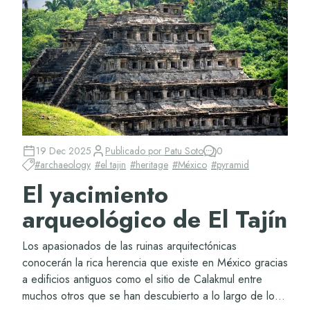
19 Dec 2025
Publicado por
Patu Soto
0
#
archaeology
#
el tajin
#
heritage
#
México
#
pyramid
El yacimiento
arqueológico de El Tajín
Los apasionados de las ruinas arquitectónicas
conocerán la rica herencia que existe en México gracias
a edificios antiguos como el sitio de Calakmul entre
muchos otros que se han descubierto a lo largo de los