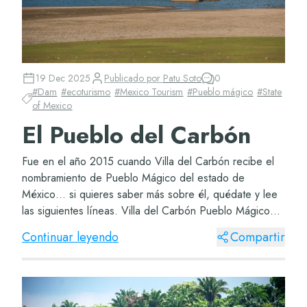
19 Dec 2025
Publicado por
Patu Soto
0
#
Dam
#
ecoturismo
#
Mexico Tourism
#
Pueblo mágico
#
State
of Mexico
El Pueblo del Carbón
Fue en el año 2015 cuando Villa del Carbón recibe el
nombramiento de Pueblo Mágico del estado de
México… si quieres saber más sobre él, quédate y lee
las siguientes líneas. Villa del Carbón Pueblo Mágico
Sabrás que México está lleno de pueblos...
Continuar leyendo
Compartir