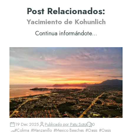
Post Relacionados
:
Yacimiento de Kohunlich
Continua informándote...
19 Dec 2025
Publicado por
Patu Soto
0
#
Colima
#
Manzanillo
#
Mexico Beaches
#
Oasis
#
Oasis