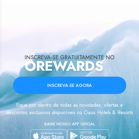
INSCREVA-SE GRATUITAMENTE NO
OREWARDS
INSCREVA-SE AGORA
Fique por dentro de todas as novidades, ofertas e
descontos exclusivos disponíveis no Oasis Hotels & Resorts
BAIXE NOSSO APP OFICIAL