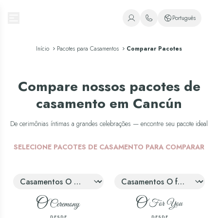
Oasis Hotels & Resorts
Português
+1 (800) 446-2747
Espanhol
Início
Pacotes para Casamentos
Comparar Pacotes
+52 998 240 7091
Inglês
Português
Compare nossos pacotes de
casamento em Cancún
De cerimônias íntimas a grandes celebrações — encontre seu pacote ideal
SELECIONE PACOTES DE CASAMENTO PARA COMPARAR
Selecione pacotes de casamento para comparar
Selecione pacotes de casamen
DESDE
DESDE