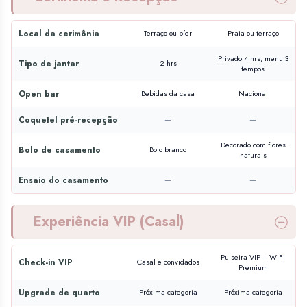
Local da cerimônia
Terraço ou píer
Praia ou terraço
Privado 4 hrs, menu 3
Tipo de jantar
2 hrs
tempos
Open bar
Bebidas da casa
Nacional
Coquetel pré-recepção
—
—
Decorado com flores
Bolo de casamento
Bolo branco
naturais
Ensaio do casamento
—
—
Experiência VIP (Casal)
Pulseira VIP + WiFi
Check-in VIP
Casal e convidados
Premium
Upgrade de quarto
Próxima categoria
Próxima categoria