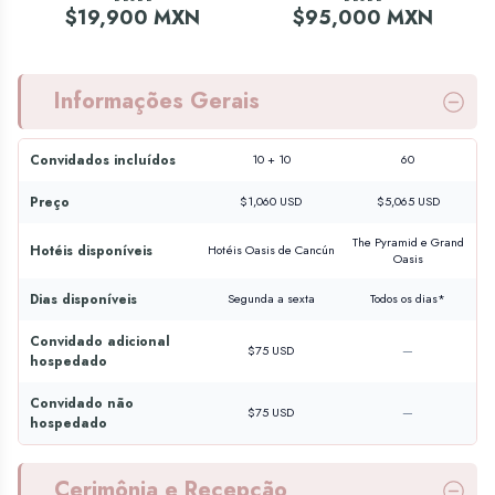
$19,900 MXN
$95,000 MXN
Informações Gerais
Convidados incluídos
10 + 10
60
Preço
$1,060 USD
$5,065 USD
The Pyramid e Grand
Hotéis disponíveis
Hotéis Oasis de Cancún
Oasis
Dias disponíveis
Segunda a sexta
Todos os dias*
Convidado adicional
$75 USD
—
hospedado
Convidado não
$75 USD
—
hospedado
Cerimônia e Recepção