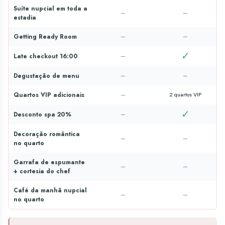
Suíte nupcial em toda a
—
—
estadia
Getting Ready Room
—
—
✓
Late checkout 16:00
—
Degustação de menu
—
—
Quartos VIP adicionais
—
2 quartos VIP
✓
Desconto spa 20%
—
Decoração romântica
—
—
no quarto
Garrafa de espumante
—
—
+ cortesia do chef
Café da manhã nupcial
—
—
no quarto