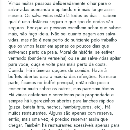
Vimos muitas pessoas deliberadamente olhar para o
salva-vidas acenando e apitando e ir mais longe assim
mesmo. Os salva-vidas estão lá todos os dias... sabem
qual é uma distância segura e que tipo de ondas são
seguras. Por que as pessoas escolhem achar que sabem
mais, não faço ideia. Não sei quanto pagam aos salva-
vidas, mas não é nem perto do suficiente pelo trabalho
que os vimos fazer em apenas os poucos dias que
estivemos perto da praia. Moral da história: se estiver
ventando (bandeira vermelha) ou se um salva-vidas apitar
para você, ouça e volte para mais perto da costa.
Comida: Há inúmeras opções de comida. Havia 3
buffets abertos para a maioria das refeições. Na maior
parte, ficamos no buffet principal, então não posso
comentar muito sobre os outros, mas pareciam ótimos.
Há várias cafeterias e sorveterias pela propriedade e
sempre há lugarezinhos abertos para lanches rápidos
(pizza, batata frita, nachos, hambúrgueres, etc). Há
muitos restaurantes. Alguns são apenas com reserva,
então, mais uma vez, é preciso reservar assim que
chegar. Também há restaurantes acessíveis apenas para