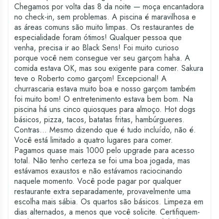
Chegamos por volta das 8 da noite — moça encantadora
no check-in, sem problemas. A piscina é maravilhosa e
as áreas comuns são muito limpas. Os restaurantes de
especialidade foram ótimos! Qualquer pessoa que
venha, precisa ir ao Black Sens! Foi muito curioso
porque você nem consegue ver seu garçom haha. A
comida estava OK, mas sou exigente para comer. Sakura
teve o Roberto como garçom! Excepcional! A
churrascaria estava muito boa e nosso garçom também
foi muito bom! O entretenimento estava bem bom. Na
piscina há uns cinco quiosques para almoço. Hot dogs
básicos, pizza, tacos, batatas fritas, hambúrgueres.
Contras... Mesmo dizendo que é tudo incluído, não é.
Você está limitado a quatro lugares para comer.
Pagamos quase mais 1000 pelo upgrade para acesso
total. Não tenho certeza se foi uma boa jogada, mas
estávamos exaustos e não estávamos raciocinando
naquele momento. Você pode pagar por qualquer
restaurante extra separadamente, provavelmente uma
escolha mais sábia. Os quartos são básicos. Limpeza em
dias alternados, a menos que você solicite. Certifiquem-