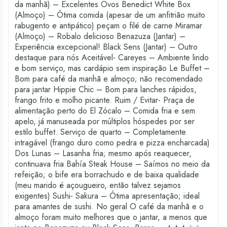
da manhã) – Excelentes Ovos Benedict White Box
(Almoço) – Ótima comida (apesar de um anfitrião muito
rabugento e antipático) peçam o filé de carne Miramar
(Almoço) – Robalo delicioso Benazuza (Jantar) –
Experiência excepcional! Black Sens (Jantar) – Outro
destaque para nós Aceitável- Careyes – Ambiente lindo
e bom serviço, mas cardápio sem inspiração Le Buffet –
Bom para café da manhã e almoço; não recomendado
para jantar Hippie Chic – Bom para lanches rápidos,
frango frito e molho picante. Ruim / Evitar- Praça de
alimentação perto do El Zócalo – Comida fria e sem
apelo, já manuseada por múltiplos hóspedes por ser
estilo buffet. Serviço de quarto – Completamente
intragável (frango duro como pedra e pizza encharcada)
Dos Lunas – Lasanha fria; mesmo após reaquecer,
continuava fria Bahía Steak House – Saímos no meio da
refeição; o bife era borrachudo e de baixa qualidade
(meu marido é açougueiro, então talvez sejamos
exigentes) Sushi- Sakura – Ótima apresentação; ideal
para amantes de sushi. No geral O café da manhã e o
almoço foram muito melhores que o jantar, a menos que