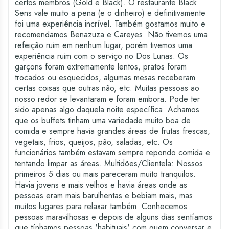
certos membros (Gold e Black). O restaurante Black
Sens vale muito a pena (e o dinheiro) e definitivamente
foi uma experiência incrível. Também gostamos muito e
recomendamos Benazuza e Careyes. Não tivemos uma
refeição ruim em nenhum lugar, porém tivemos uma
experiência ruim com o serviço no Dos Lunas. Os
garçons foram extremamente lentos, pratos foram
trocados ou esquecidos, algumas mesas receberam
certas coisas que outras não, etc. Muitas pessoas ao
nosso redor se levantaram e foram embora. Pode ter
sido apenas algo daquela noite específica. Achamos
que os buffets tinham uma variedade muito boa de
comida e sempre havia grandes áreas de frutas frescas,
vegetais, frios, queijos, pão, saladas, etc. Os
funcionários também estavam sempre repondo comida e
tentando limpar as áreas. Multidões/Clientela: Nossos
primeiros 5 dias ou mais pareceram muito tranquilos.
Havia jovens e mais velhos e havia áreas onde as
pessoas eram mais barulhentas e bebiam mais, mas
muitos lugares para relaxar também. Conhecemos
pessoas maravilhosas e depois de alguns dias sentíamos
que tínhamos pessoas 'habituais' com quem conversar e