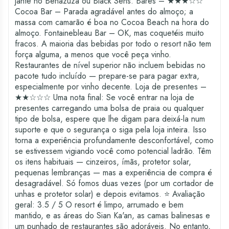
jante no Benazuza ou Black Sens. Bares – ★★★☆☆
Cocoa Bar – Parada agradável antes do almoço; a
massa com camarão é boa no Cocoa Beach na hora do
almoço. Fontainebleau Bar – OK, mas coquetéis muito
fracos. A maioria das bebidas por todo o resort não tem
força alguma, a menos que você peça vinho.
Restaurantes de nível superior não incluem bebidas no
pacote tudo incluído — prepare-se para pagar extra,
especialmente por vinho decente. Loja de presentes –
★★☆☆☆ Uma nota final: Se você entrar na loja de
presentes carregando uma bolsa de praia ou qualquer
tipo de bolsa, espere que lhe digam para deixá-la num
suporte e que o segurança o siga pela loja inteira. Isso
torna a experiência profundamente desconfortável, como
se estivessem vigiando você como potencial ladrão. Têm
os itens habituais — cinzeiros, ímãs, protetor solar,
pequenas lembranças — mas a experiência de compra é
desagradável. Só fomos duas vezes (por um cortador de
unhas e protetor solar) e depois evitamos. ⭐ Avaliação
geral: 3.5 / 5 O resort é limpo, arrumado e bem
mantido, e as áreas do Sian Ka'an, as camas balinesas e
um punhado de restaurantes são adoráveis. No entanto,