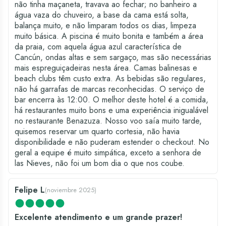
não tinha maçaneta, travava ao fechar; no banheiro a
água vaza do chuveiro, a base da cama está solta,
balança muito, e não limparam todos os dias, limpeza
muito básica. A piscina é muito bonita e também a área
da praia, com aquela água azul característica de
Cancún, ondas altas e sem sargaço, mas são necessárias
mais espreguiçadeiras nesta área. Camas balinesas e
beach clubs têm custo extra. As bebidas são regulares,
não há garrafas de marcas reconhecidas. O serviço de
bar encerra às 12:00. O melhor deste hotel é a comida,
há restaurantes muito bons e uma experiência inigualável
no restaurante Benazuza. Nosso voo saía muito tarde,
quisemos reservar um quarto cortesia, não havia
disponibilidade e não puderam estender o checkout. No
geral a equipe é muito simpática, exceto a senhora de
las Nieves, não foi um bom dia o que nos coube.
Felipe L
(
noviembre 2025
)
Excelente atendimento e um grande prazer!