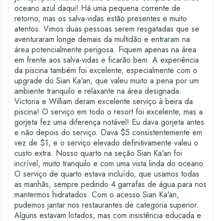
oceano azul daqui! Há uma pequena corrente de
retorno, mas os salva-vidas estão presentes e muito
atentos. Vimos duas pessoas serem resgatadas que se
aventuraram longe demais da multidão e entraram na
área potencialmente perigosa. Fiquem apenas na área
em frente aos salva-vidas e ficarão bem. A experiência
da piscina também foi excelente, especialmente com o
upgrade do Sian Ka'an, que valeu muito a pena por um
ambiente tranquilo e relaxante na área designada.
Victoria e William deram excelente serviço à beira da
piscina! O serviço em todo o resort foi excelente, mas a
gorjeta fez uma diferença notável! Eu dava gorjeta antes
e não depois do serviço. Dava $5 consistentemente em
vez de $1, e o serviço elevado definitivamente valeu o
custo extra. Nosso quarto na seção Sian Ka'an foi
incrível, muito tranquilo e com uma vista linda do oceano.
O serviço de quarto estava incluído, que usamos todas
as manhãs, sempre pedindo 4 garrafas de água para nos
mantermos hidratados. Com o acesso Sian Ka'an,
pudemos jantar nos restaurantes de categoria superior.
Alguns estavam lotados, mas com insistência educada e