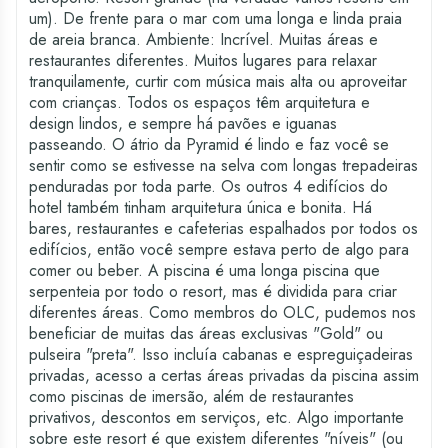
um). De frente para o mar com uma longa e linda praia
de areia branca. Ambiente: Incrível. Muitas áreas e
restaurantes diferentes. Muitos lugares para relaxar
tranquilamente, curtir com música mais alta ou aproveitar
com crianças. Todos os espaços têm arquitetura e
design lindos, e sempre há pavões e iguanas
passeando. O átrio da Pyramid é lindo e faz você se
sentir como se estivesse na selva com longas trepadeiras
penduradas por toda parte. Os outros 4 edifícios do
hotel também tinham arquitetura única e bonita. Há
bares, restaurantes e cafeterias espalhados por todos os
edifícios, então você sempre estava perto de algo para
comer ou beber. A piscina é uma longa piscina que
serpenteia por todo o resort, mas é dividida para criar
diferentes áreas. Como membros do OLC, pudemos nos
beneficiar de muitas das áreas exclusivas "Gold" ou
pulseira "preta". Isso incluía cabanas e espreguiçadeiras
privadas, acesso a certas áreas privadas da piscina assim
como piscinas de imersão, além de restaurantes
privativos, descontos em serviços, etc. Algo importante
sobre este resort é que existem diferentes "níveis" (ou