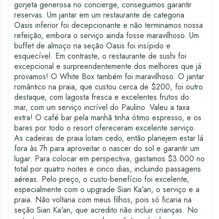
gorjeta generosa no concierge, conseguimos garantir
reservas. Um jantar em um restaurante de categoria
Oasis inferior foi decepcionante e não terminamos nossa
refeição, embora o serviço ainda fosse maravilhoso. Um
buffet de almoço na seção Oasis foi insípido e
esquecível. Em contraste, o restaurante de sushi foi
excepcional e surpreendentemente dos melhores que já
provamos! O White Box também foi maravilhoso. O jantar
romântico na praia, que custou cerca de $200, foi outro
destaque, com lagosta fresca e excelentes frutos do
mar, com um serviço incrível do Paulino. Valeu a taxa
extra! O café bar pela manhã tinha ótimo espresso, e os
bares por todo o resort ofereceram excelente serviço.
As cadeiras de praia lotam cedo, então planejem estar lá
fora às 7h para aproveitar o nascer do sol e garantir um
lugar. Para colocar em perspectiva, gastamos $3.000 no
total por quatro noites e cinco dias, incluindo passagens
aéreas. Pelo preço, o custo-benefício foi excelente,
especialmente com o upgrade Sian Ka'an, o serviço e a
praia. Não voltaria com meus filhos, pois só ficaria na
seção Sian Ka'an, que acredito não incluir crianças. No