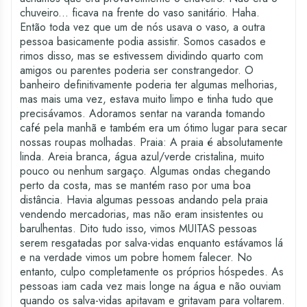
chuveiro... ficava na frente do vaso sanitário. Haha.
Então toda vez que um de nós usava o vaso, a outra
pessoa basicamente podia assistir. Somos casados e
rimos disso, mas se estivessem dividindo quarto com
amigos ou parentes poderia ser constrangedor. O
banheiro definitivamente poderia ter algumas melhorias,
mas mais uma vez, estava muito limpo e tinha tudo que
precisávamos. Adoramos sentar na varanda tomando
café pela manhã e também era um ótimo lugar para secar
nossas roupas molhadas. Praia: A praia é absolutamente
linda. Areia branca, água azul/verde cristalina, muito
pouco ou nenhum sargaço. Algumas ondas chegando
perto da costa, mas se mantém raso por uma boa
distância. Havia algumas pessoas andando pela praia
vendendo mercadorias, mas não eram insistentes ou
barulhentas. Dito tudo isso, vimos MUITAS pessoas
serem resgatadas por salva-vidas enquanto estávamos lá
e na verdade vimos um pobre homem falecer. No
entanto, culpo completamente os próprios hóspedes. As
pessoas iam cada vez mais longe na água e não ouviam
quando os salva-vidas apitavam e gritavam para voltarem.