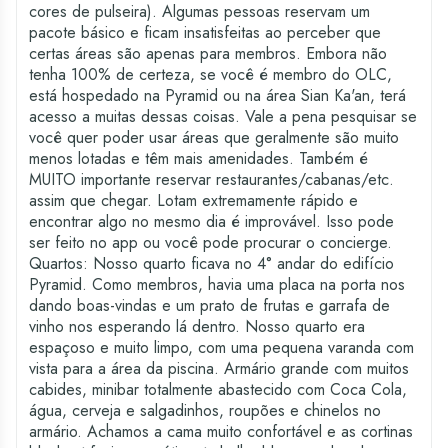
cores de pulseira). Algumas pessoas reservam um
pacote básico e ficam insatisfeitas ao perceber que
certas áreas são apenas para membros. Embora não
tenha 100% de certeza, se você é membro do OLC,
está hospedado na Pyramid ou na área Sian Ka'an, terá
acesso a muitas dessas coisas. Vale a pena pesquisar se
você quer poder usar áreas que geralmente são muito
menos lotadas e têm mais amenidades. Também é
MUITO importante reservar restaurantes/cabanas/etc.
assim que chegar. Lotam extremamente rápido e
encontrar algo no mesmo dia é improvável. Isso pode
ser feito no app ou você pode procurar o concierge.
Quartos: Nosso quarto ficava no 4° andar do edifício
Pyramid. Como membros, havia uma placa na porta nos
dando boas-vindas e um prato de frutas e garrafa de
vinho nos esperando lá dentro. Nosso quarto era
espaçoso e muito limpo, com uma pequena varanda com
vista para a área da piscina. Armário grande com muitos
cabides, minibar totalmente abastecido com Coca Cola,
água, cerveja e salgadinhos, roupões e chinelos no
armário. Achamos a cama muito confortável e as cortinas