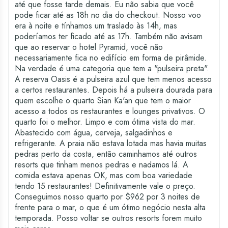
até que fosse tarde demais. Eu não sabia que você
pode ficar até as 18h no dia do checkout. Nosso voo
era à noite e tínhamos um traslado às 14h, mas
poderíamos ter ficado até as 17h. Também não avisam
que ao reservar o hotel Pyramid, você não
necessariamente fica no edifício em forma de pirâmide.
Na verdade é uma categoria que tem a "pulseira preta".
A reserva Oasis é a pulseira azul que tem menos acesso
a certos restaurantes. Depois há a pulseira dourada para
quem escolhe o quarto Sian Ka'an que tem o maior
acesso a todos os restaurantes e lounges privativos. O
quarto foi o melhor. Limpo e com ótima vista do mar.
Abastecido com água, cerveja, salgadinhos e
refrigerante. A praia não estava lotada mas havia muitas
pedras perto da costa, então caminhamos até outros
resorts que tinham menos pedras e nadamos lá. A
comida estava apenas OK, mas com boa variedade
tendo 15 restaurantes! Definitivamente vale o preço.
Conseguimos nosso quarto por $962 por 3 noites de
frente para o mar, o que é um ótimo negócio nesta alta
temporada. Posso voltar se outros resorts forem muito