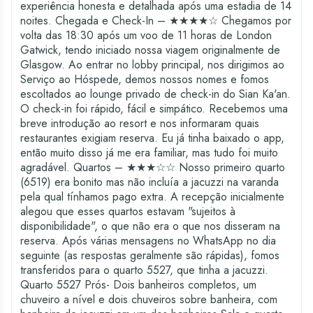
experiência honesta e detalhada após uma estadia de 14
noites. Chegada e Check-In – ★★★★☆ Chegamos por
volta das 18:30 após um voo de 11 horas de London
Gatwick, tendo iniciado nossa viagem originalmente de
Glasgow. Ao entrar no lobby principal, nos dirigimos ao
Serviço ao Hóspede, demos nossos nomes e fomos
escoltados ao lounge privado de check-in do Sian Ka'an.
O check-in foi rápido, fácil e simpático. Recebemos uma
breve introdução ao resort e nos informaram quais
restaurantes exigiam reserva. Eu já tinha baixado o app,
então muito disso já me era familiar, mas tudo foi muito
agradável. Quartos – ★★★☆☆ Nosso primeiro quarto
(6519) era bonito mas não incluía a jacuzzi na varanda
pela qual tínhamos pago extra. A recepção inicialmente
alegou que esses quartos estavam "sujeitos à
disponibilidade", o que não era o que nos disseram na
reserva. Após várias mensagens no WhatsApp no dia
seguinte (as respostas geralmente são rápidas), fomos
transferidos para o quarto 5527, que tinha a jacuzzi.
Quarto 5527 Prós- Dois banheiros completos, um
chuveiro a nível e dois chuveiros sobre banheira, com