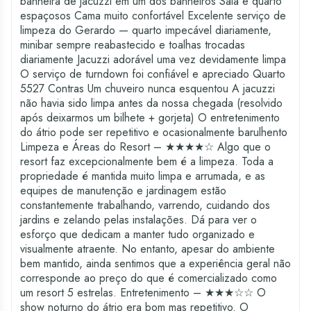
banheira de jacuzzi em um dos banheiros Sala e quarto
espaçosos Cama muito confortável Excelente serviço de
limpeza do Gerardo — quarto impecável diariamente,
minibar sempre reabastecido e toalhas trocadas
diariamente Jacuzzi adorável uma vez devidamente limpa
O serviço de turndown foi confiável e apreciado Quarto
5527 Contras Um chuveiro nunca esquentou A jacuzzi
não havia sido limpa antes da nossa chegada (resolvido
após deixarmos um bilhete + gorjeta) O entretenimento
do átrio pode ser repetitivo e ocasionalmente barulhento
Limpeza e Áreas do Resort – ★★★★☆ Algo que o
resort faz excepcionalmente bem é a limpeza. Toda a
propriedade é mantida muito limpa e arrumada, e as
equipes de manutenção e jardinagem estão
constantemente trabalhando, varrendo, cuidando dos
jardins e zelando pelas instalações. Dá para ver o
esforço que dedicam a manter tudo organizado e
visualmente atraente. No entanto, apesar do ambiente
bem mantido, ainda sentimos que a experiência geral não
corresponde ao preço do que é comercializado como
um resort 5 estrelas. Entretenimento – ★★★☆☆ O
show noturno do átrio era bom mas repetitivo. O