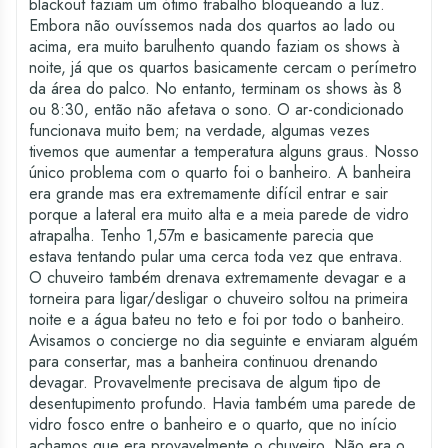
blackout faziam um ótimo trabalho bloqueando a luz.
Embora não ouvíssemos nada dos quartos ao lado ou
acima, era muito barulhento quando faziam os shows à
noite, já que os quartos basicamente cercam o perímetro
da área do palco. No entanto, terminam os shows às 8
ou 8:30, então não afetava o sono. O ar-condicionado
funcionava muito bem; na verdade, algumas vezes
tivemos que aumentar a temperatura alguns graus. Nosso
único problema com o quarto foi o banheiro. A banheira
era grande mas era extremamente difícil entrar e sair
porque a lateral era muito alta e a meia parede de vidro
atrapalha. Tenho 1,57m e basicamente parecia que
estava tentando pular uma cerca toda vez que entrava.
O chuveiro também drenava extremamente devagar e a
torneira para ligar/desligar o chuveiro soltou na primeira
noite e a água bateu no teto e foi por todo o banheiro.
Avisamos o concierge no dia seguinte e enviaram alguém
para consertar, mas a banheira continuou drenando
devagar. Provavelmente precisava de algum tipo de
desentupimento profundo. Havia também uma parede de
vidro fosco entre o banheiro e o quarto, que no início
achamos que era provavelmente o chuveiro. Não era o