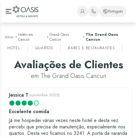
Oasis Hotels & Resorts
Português
+1 (800) 446-2747
Espanhol
+52 998 240 7091
Inglês
Hotéis em
Grand Oasis
The Grand Oasis
Início
Cancún
Cancun
Cancun
Português
HOTEL
QUARTOS
BARES E RESTAURANTES
EN
Avaliações de Clientes
em The Grand Oasis Cancun
Jessica T
(
noviembre 2025
)
Excelente comida
Já me hospedei várias vezes neste hotel e desta vez
percebi que precisa de manutenção, especialmente nos
quartos. Desta vez ficamos no 3241. A porta da varanda