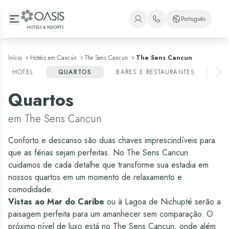
Oasis Hotels & Resorts
Português
+1 (800) 446-2747
Espanhol
+52 998 240 7091
Inglês
Início
Hotéis em Cancún
The Sens Cancun
The Sens Cancun
HOTEL
QUARTOS
BARES E RESTAURANTES
EN
Português
Quartos
em The Sens Cancun
Conforto e descanso são duas chaves imprescindíveis para
que as férias sejam perfeitas. No The Sens Cancun
cuidamos de cada detalhe que transforme sua estadia em
nossos quartos em um momento de relaxamento e
comodidade.
Vistas ao Mar do Caribe
ou à Lagoa de Nichupté serão a
paisagem perfeita para um amanhecer sem comparação. O
próximo nível de luxo está no The Sens Cancun, onde além