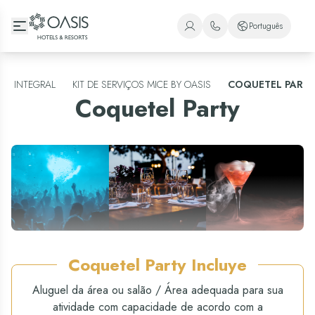
Oasis Hotels & Resorts
Português
+1 (800) 446-2747
Espanhol
+52 998 240 7091
Inglês
INTEGRAL
KIT DE SERVIÇOS MICE BY OASIS
COQUETEL PARTY
Coquetel Party
Português
Coquetel Party
Incluye
Aluguel da área ou salão / Área adequada para sua
atividade com capacidade de acordo com a