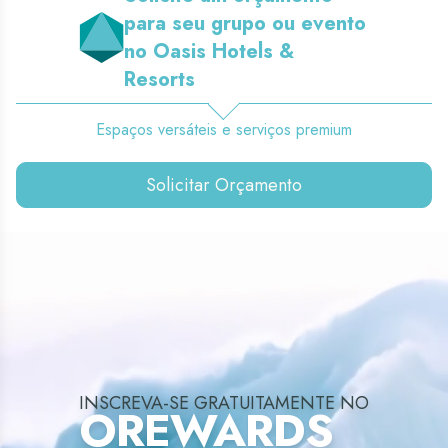
para seu grupo ou evento
no Oasis Hotels &
Resorts
Espaços versáteis e serviços premium
Solicitar Orçamento
INSCREVA-SE GRATUITAMENTE NO
OREWARDS