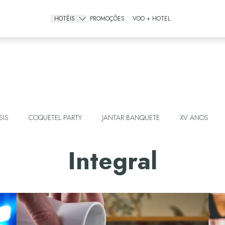
HOTÉIS
PROMOÇÕES
VOO + HOTEL
Gourmet All Inclusive
The Pyramid Cancun
The Sens Cancun
All Inclusive Resorts
The Grand Oasis Cancun
SIS
COQUETEL PARTY
JANTAR BANQUETE
XV ANOS
Grand Oasis Palm
Oasis Palm
Integral
Urban Hotels
Oh! Cancun The Urban Oasis & Beach Club
Smart Cancún