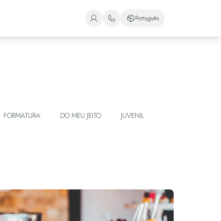
Português
+1 (800) 446-2747
Espanhol
+52 998 240 7091
Inglês
Português
FORMATURA
DO MEU JEITO
JUVENIL