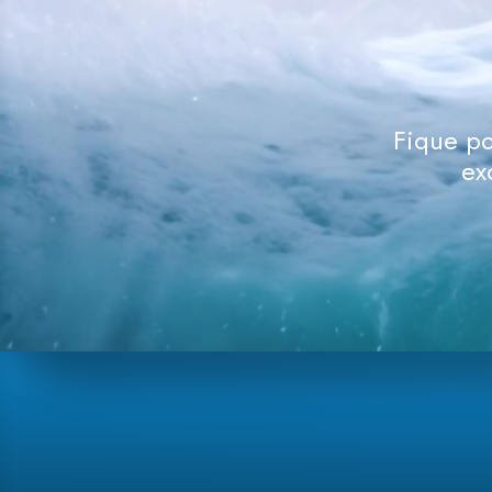
Fique po
ex