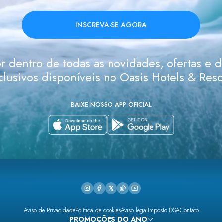
INSCREVA-SE AGORA
r dentro de todas as novidades, ofertas e 
clusivos disponíveis no Oasis Hotels & Reso
BAIXE NOSSO APP OFICIAL
Aviso de Privacidade
Política de cookies
Aviso legal
Imposto DSA
Contato
PROMOÇÕES DO ANO