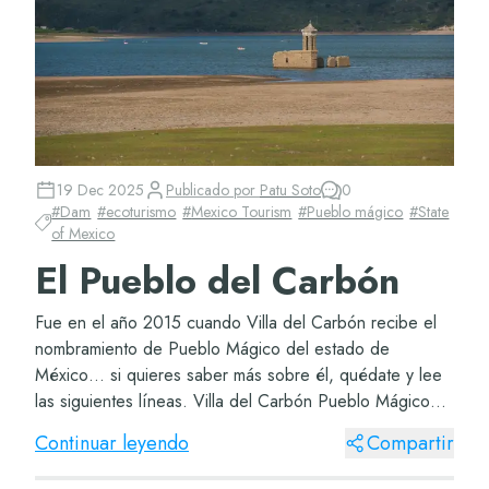
19 Dec 2025
Publicado por
Patu Soto
0
#
Dam
#
ecoturismo
#
Mexico Tourism
#
Pueblo mágico
#
State
of Mexico
El Pueblo del Carbón
Fue en el año 2015 cuando Villa del Carbón recibe el
nombramiento de Pueblo Mágico del estado de
México… si quieres saber más sobre él, quédate y lee
las siguientes líneas. Villa del Carbón Pueblo Mágico
Sabrás que México está lleno de pueblos...
Continuar leyendo
Compartir