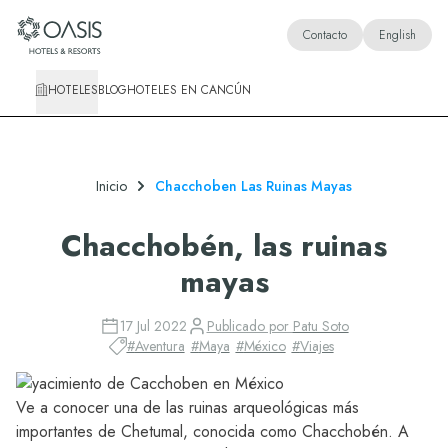
Oasis Hotels & Resorts
Contacto
English
HOTELES
BLOG
HOTELES EN CANCÚN
Inicio
Chacchoben Las Ruinas Mayas
Chacchobén, las ruinas
mayas
17 Jul 2022
Publicado por
Patu Soto
#
Aventura
#
Maya
#
México
#
Viajes
Ve a conocer una de las ruinas arqueológicas más
importantes de Chetumal, conocida como Chacchobén. A