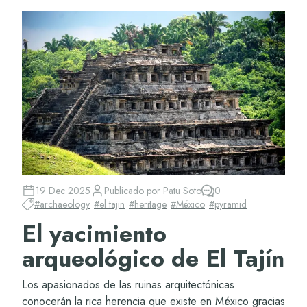
19 Dec 2025
Publicado por
Patu Soto
0
#
archaeology
#
el tajin
#
heritage
#
México
#
pyramid
El yacimiento
arqueológico de El Tajín
Los apasionados de las ruinas arquitectónicas
conocerán la rica herencia que existe en México gracias