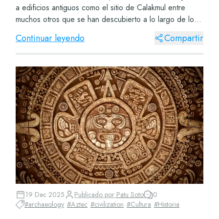
a edificios antiguos como el sitio de Calakmul entre
muchos otros que se han descubierto a lo largo de los
siglos. Si aún quieres conocer más sobre...
Continuar leyendo
Compartir
19 Dec 2025
Publicado por
Patu Soto
0
#
archaeology
#
Aztec
#
civilization
#
Cultura
#
Historia