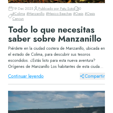
19 Dec 2025
Publicado por
Patu Soto
0
#
Colima
#
Manzanillo
#
Mexico Beaches
#
Oasis
#
Oasis
Cancun
Todo lo que necesitas
saber sobre Manzanillo
Piérdete en la ciudad costera de Manzanillo, ubicada en
el estado de Colima, para descubrir sus tesoros
escondidos. ¿Estás listo para esta nueva aventura?
Orígenes de Manzanillo Los habitantes de esta ciudad
tomaron el nombre de un árbol de manzanill...
Continuar leyendo
Compartir