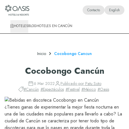
Oasis Hotels & Resorts
Contacto
English
HOTELES
BLOG
HOTELES EN CANCÚN
Inicio
Cocobongo Cancun
Cocobongo Cancún
6 Mar 2022
Publicado por
Patu Soto
#
Cancún
#
Espectáculos
#
Festival
#
México
#
Oasis
¿Tienes ganas de experimentar la mejor fiesta nocturna en
una de las ciudades más populares para llevarlo a cabo? La
ciudad de Cancún se caracteriza por tener todo tipo de
discotecas para que lo pases en grande durante toda la