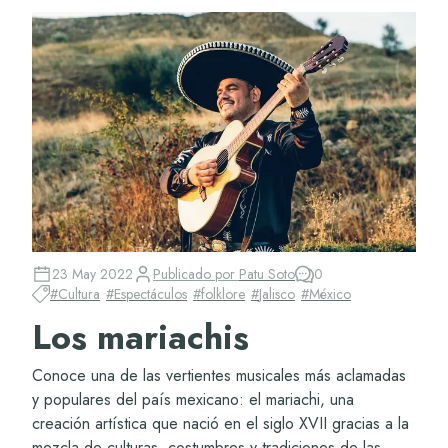
23 May 2022
Publicado por
Patu Soto
0
#
Cultura
#
Espectáculos
#
folklore
#
Jalisco
#
México
Los mariachis
Conoce una de las vertientes musicales más aclamadas
y populares del país mexicano: el mariachi, una
creación artística que nació en el siglo XVII gracias a la
mezcla de culturas, costumbres y tradiciones de las