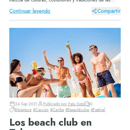
clases más humildes de México. Mariach...
Continuar leyendo
Compartir
24 Sep 2021
Publicado por
Patu Soto
0
#
Aventura
#
Cancún
#
Caribe
#
Espectáculos
#
Festival
Los beach club en