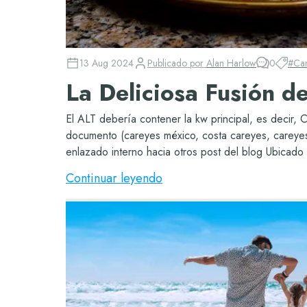
13 Aug 2024
Publicado por
Alan Harlow
0
#
Ca
La Deliciosa Fusión d
El ALT debería contener la kw principal, es decir,
documento (careyes méxico, costa careyes, careyes j
enlazado interno hacia otros post del blog Ubicado al
Continuar leyendo