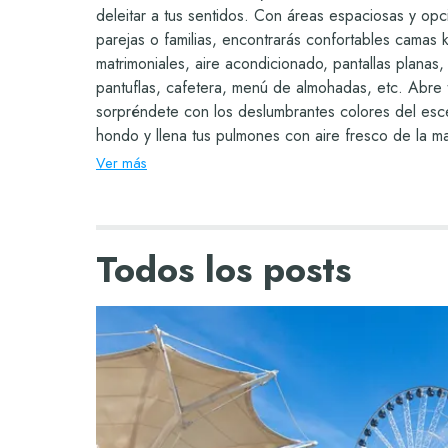
deleitar a tus sentidos. Con áreas espaciosas y op
parejas o familias, encontrarás confortables camas k
matrimoniales, aire acondicionado, pantallas planas,
pantuflas, cafetera, menú de almohadas, etc. Abre 
sorpréndete con los deslumbrantes colores del esce
hondo y llena tus pulmones con aire fresco de la 
necesitas? Solo ponte en contacto con tu amigable
Ver más
quien con gusto te ayudará en todo momento. Encue
habitación que mejor cumpla con tus requerimientos
estancia todo incluido en Cancún sea un momento 
Todos los posts
por siempre.