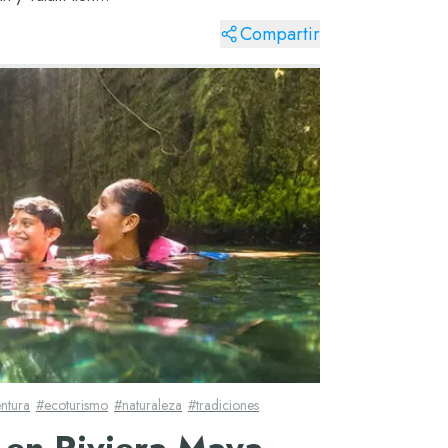
Compartir
ntura
#
ecoturismo
#
naturaleza
#
tradiciones