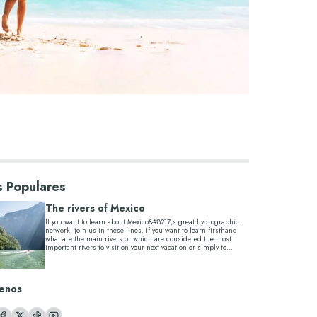
 Populares
The rivers of Mexico
If you want to learn about Mexico&#8217;s great hydrographic
network, join us in these lines. If you want to learn firsthand
what are the main rivers or which are considered the most
important rivers to visit on your next vacation or simply to
expand...
enos