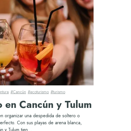
ntura
#
Cancún
#
ecoturismo
#
turismo
o en Cancún y Tulum
en organizar una despedida de soltero o
 perfecto. Con sus playas de arena blanca,
n y Tulum tien...