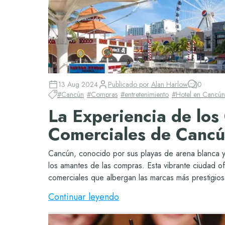
13 Aug 2024
Publicado por
Alan Harlow
0
#
Cancún
#
Compras
#
entretenimiento
#
Hotel en Cancún
La Experiencia de los
Comerciales de Canc
Cancún, conocido por sus playas de arena blanca y
los amantes de las compras. Esta vibrante ciudad o
comerciales que albergan las marcas más prestigios
Continuar leyendo