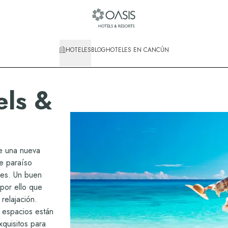
HOTELES
BLOG
HOTELES EN CANCÚN
els &
e una nueva
e paraíso
les. Un buen
por ello que
relajación.
 espacios están
quisitos para