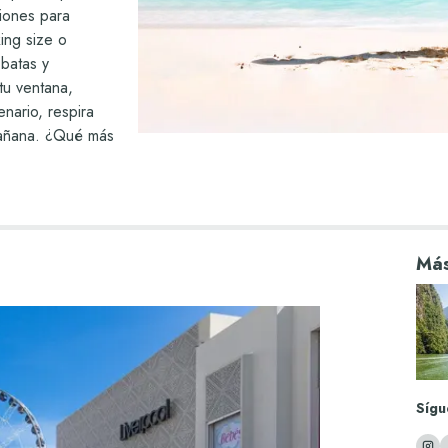
ciones para
ing size o
 batas y
tu ventana,
nario, respira
mañana. ¿Qué más
 concierge,
ntra el tipo de
 y haz que tu
para recordar
Más
Sígu