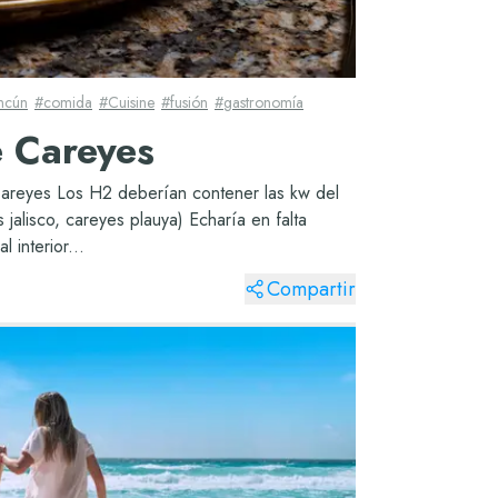
ncún
#
comida
#
Cuisine
#
fusión
#
gastronomía
e Careyes
 Careyes Los H2 deberían contener las kw del
alisco, careyes plauya) Echaría en falta
 interior...
Compartir