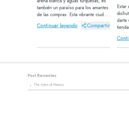
arena blanca y aguas turquesas, es
Estar
también un paraíso para los amantes
disfru
de las compras. Esta vibrante ciudad
darte
ofrece una gran variedad de centros
Continuar leyendo
Compartir
tiend
comerciales que albergan las marcas
recom
más prestigiosas y una oferta de
Conti
Cancú
en...
dedica
centr
Post Recientes
·
The rivers of Mexico