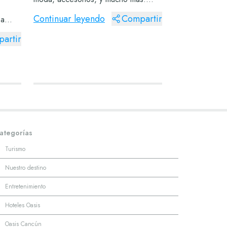
Gracias a Las Plazas Outlet en
Continuar leyendo
Compartir
 a
Guadalajara encontrarás tiendas en
arte
las que se venden verdaderas joyas
artir
entros
a precios muy eco...
idos
ategorías
·
Turismo
·
Nuestro destino
·
Entretenimiento
·
Hoteles Oasis
·
Oasis Cancún