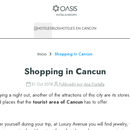
HOTELES
BLOG
HOTELES EN CANCÚN
Inicio
Shopping In Cancun
Shopping in Cancun
31 Oct 2018
Publicado por
Ana Portella
ing a night out, another of the attractions of this city are its stor
d places that the
tourist area of
Cancun
has to offer.
er yourself during your trip, at Luxury Avenue you will find jewelry