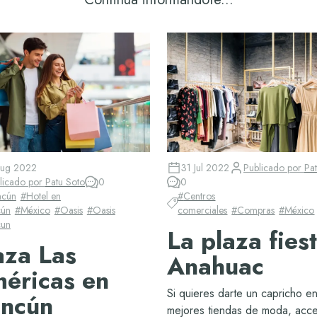
Aug 2022
31 Jul 2022
Publicado por
Pa
licado por
Patu Soto
0
0
ncún
#
Hotel en
#
Centros
ún
#
México
#
Oasis
#
Oasis
comerciales
#
Compras
#
México
un
La plaza fies
aza Las
Anahuac
éricas en
Si quieres darte un capricho en
ncún
mejores tiendas de moda, acce