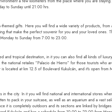
nvironment a few kilometers from the place where you are staying. 
y to Sunday until 21:00 hrs.
hemed gifts. Here you will find a wide variety of products, from 
ing that make the perfect souvenir for you and your loved ones. Th
m Monday to Sunday from 7:00 to 23:00.
d and tropical destination, in it you can also find all kinds of luxu
the national retailes “Palacio de Hierro” for those tourists who are
er is located at km 12.5 of Boulevard Kukulcán, and it’s open from
in the city. In it you will find national and international stores w
ten to pack in your suitcase, as well as an aquarium and a vast sel
ce it is completely outdoors and its sections are linked by bridges
levard Kukulcán and has a schedule from 10:00 to 23:00 from Mon