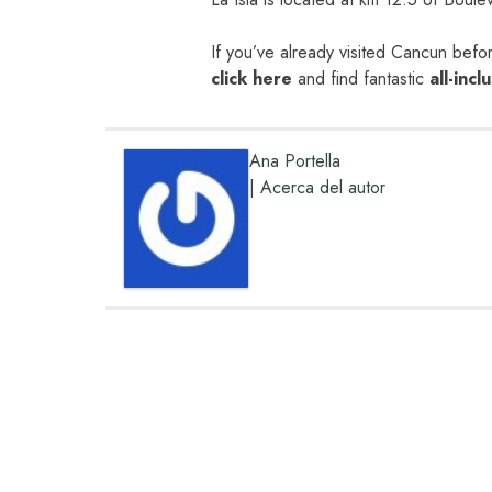
If you’ve already visited
Cancun
before
click here
and find fantastic
all-incl
Ana Portella
|
Acerca del autor