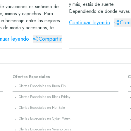
y más, estás de suerte.
 de vacaciones es sinónimo de
Dependiendo de donde vayas
te, mimos y caprichos. Para
pasar tus vacaciones, podrás d
 un homenaje entre las mejores
Continuar leyendo
Comp
una vuelta por alguno de los c
as de moda y accesorios, te
comerciales Plaza Fiesta repart
endamos varias plazas en
nuar leyendo
Compartir
por toda la geogr...
n en las que pasar un día
do a ti. Cancún centro En el
o de Cancún...
Ofertas Especiales
C
·
Ofertas Especiales en Buen Fin
·
Ofertas Especiales en Black Friday
·
Ofertas Especiales en Hot Sale
·
Ofertas Especiales en Cyber Week
·
Ofertas Especiales en Verano oasis