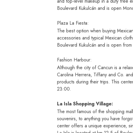
and top-level makeup in a duty free e
Boulevard Kukulcán and is open Monda
Plaza La Fiesta:
The best option when buying Mexican-t
accessories and typical Mexican cloth
Boulevard Kukulcán and is open fro
Fashion Harbour:
Although the city of Cancun is a relaxe
Carolina Herrera, Tiffany and Co. and 
products during their trips. This cent
23:00.
La Isla Shopping Village:
The most famous of the shopping malls 
souvenirs, to anything you have forgot
center offers a unique experience, sin
La Isla is located at km 12.5 of Bou