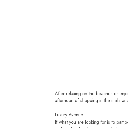
Oasis Hotels & Resorts
After relaxing on the beaches or enjoy
afternoon of shopping in the malls an
Luxury Avenue:
If what you are looking for is to pamp