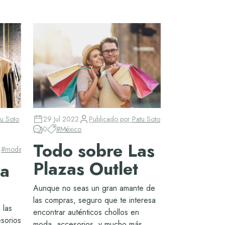
tu Soto
29 Jul 2022
Publicado por
Patu Soto
0
#
México
Todo sobre Las
#
moda
#
Monterrey
Plazas Outlet
ta
Aunque no seas un gran amante de
las compras, seguro que te interesa
 las
encontrar auténticos chollos en
sorios
moda, accesorios, y mucho más.