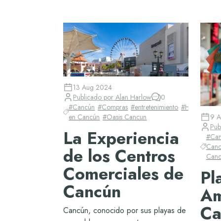
13 Aug 2024
Publicado por
Alan Harlow
0
#
Cancún
#
Compras
#
entretenimiento
#
Hotel
en Cancún
#
Oasis Cancun
9 
Pub
La Experiencia
#
Ca
Canc
de los Centros
Canc
Comerciales de
Pl
Cancún
Am
Ca
Cancún, conocido por sus playas de