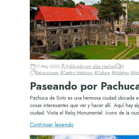
11 May 2023
Publicado por
Alan Harlow
0
#
atracciones
#
Centro Histórico
#
Cultura
#
Hidalgo
#
Min
Paseando por Pachuca
Pachuca de Soto es una hermosa ciudad ubicada e
cosas interesantes que ver y hacer allí. Aquí hay 
ciudad: Visita el Reloj Monumental: ícono de la ciu
Continuar leyendo