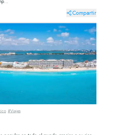
mp...
Compartir
ico
#
Viajes