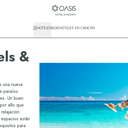
HOTELES
BLOG
HOTELES EN CANCÚN
els &
e una nueva
e paraíso
les. Un buen
por ello que
relajación.
 espacios están
quisitos para