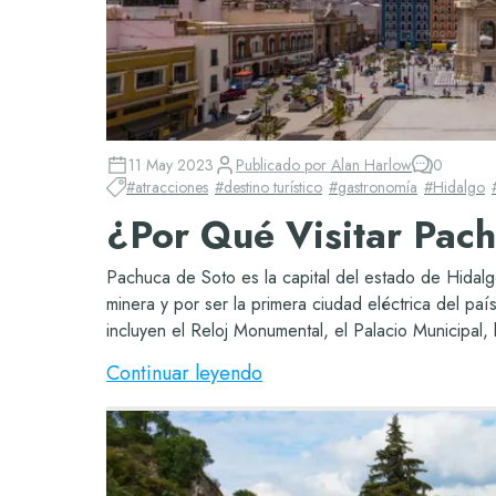
11 May 2023
Publicado por
Alan Harlow
0
#
atracciones
#
destino turístico
#
gastronomía
#
Hidalgo
¿Por Qué Visitar Pac
Pachuca de Soto es la capital del estado de Hidalg
minera y por ser la primera ciudad eléctrica del paí
incluyen el Reloj Monumental, el Palacio Municipal, l
Continuar leyendo