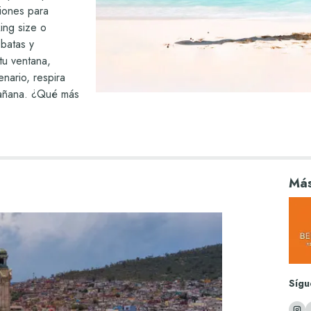
ciones para
ing size o
 batas y
tu ventana,
nario, respira
mañana. ¿Qué más
 concierge,
ntra el tipo de
 y haz que tu
para recordar
Más
Sígu