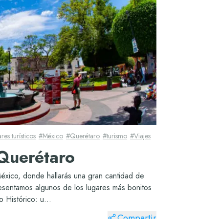
res turísticos
#
México
#
Querétaro
#
turismo
#
Viajes
 Querétaro
éxico, donde hallarás una gran cantidad de
resentamos algunos de los lugares más bonitos
Histórico: u...
Compartir