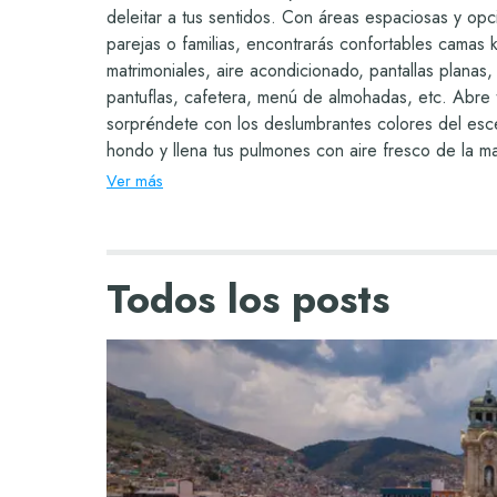
deleitar a tus sentidos. Con áreas espaciosas y op
parejas o familias, encontrarás confortables camas k
matrimoniales, aire acondicionado, pantallas planas,
pantuflas, cafetera, menú de almohadas, etc. Abre 
sorpréndete con los deslumbrantes colores del esce
hondo y llena tus pulmones con aire fresco de la 
necesitas? Solo ponte en contacto con tu amigable
Ver más
quien con gusto te ayudará en todo momento. Encue
habitación que mejor cumpla con tus requerimientos
estancia todo incluido en Cancún sea un momento 
Todos los posts
por siempre.