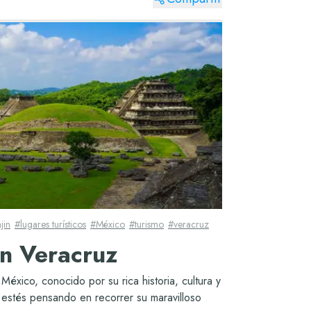
ajin
#
lugares turísticos
#
México
#
turismo
#
veracruz
en Veracruz
éxico, conocido por su rica historia, cultura y
z estés pensando en recorrer su maravilloso