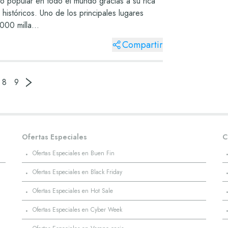
o popular en todo el mundo gracias a su rica
 históricos. Uno de los principales lugares
000 milla...
Compartir
8
9
Ofertas Especiales
C
·
Ofertas Especiales en Buen Fin
·
Ofertas Especiales en Black Friday
·
Ofertas Especiales en Hot Sale
·
Ofertas Especiales en Cyber Week