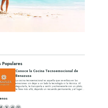
 Populares
Conoce la Cocina Tecnoemocional de
Benazuza
La cocina tecnoemocional es aquella que se enfoca en las
emociones sin dejar a un lado la tecnología ni la técnica. Al
degustarla, te transporta a sentir y estremecerte con un plato;
te lleva más allá, dejando un recuerdo permanente; y el lugar
perfe...
enos