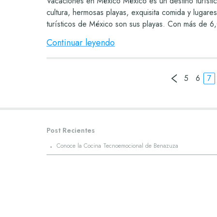
Vacaciones en México México es un destino turístic
cultura, hermosas playas, exquisita comida y lugares
turísticos de México son sus playas. Con más de 6,
Continuar leyendo
5
6
7
Post Recientes
·
Conoce la Cocina Tecnoemocional de Benazuza