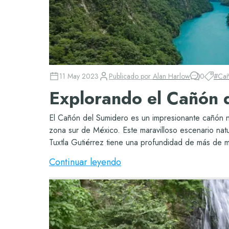
11 May 2023
Publicado por
Alan Harlow
0
#
Cañ
Explorando el Cañón 
El Cañón del Sumidero es un impresionante cañón n
zona sur de México. Este maravilloso escenario natu
Tuxtla Gutiérrez tiene una profundidad de más de mi
Continuar leyendo