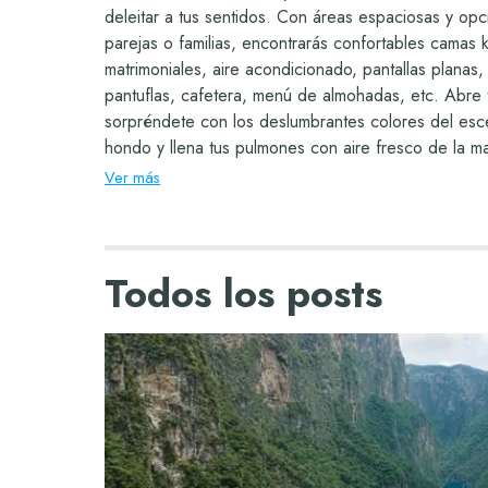
deleitar a tus sentidos. Con áreas espaciosas y op
parejas o familias, encontrarás confortables camas k
matrimoniales, aire acondicionado, pantallas planas,
pantuflas, cafetera, menú de almohadas, etc. Abre 
sorpréndete con los deslumbrantes colores del esce
hondo y llena tus pulmones con aire fresco de la 
necesitas? Solo ponte en contacto con tu amigable
Ver más
quien con gusto te ayudará en todo momento. Encue
habitación que mejor cumpla con tus requerimientos
estancia todo incluido en Cancún sea un momento 
Todos los posts
por siempre.