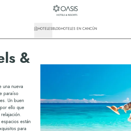
HOTELES
BLOG
HOTELES EN CANCÚN
els &
e una nueva
e paraíso
les. Un buen
por ello que
relajación.
 espacios están
quisitos para