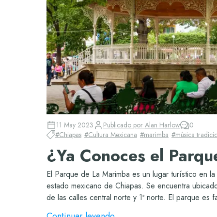
11 May 2023
Publicado por
Alan Harlow
0
#
Chiapas
#
Cultura Mexicana
#
marimba
#
música tradici
¿Ya Conoces el Parqu
El Parque de La Marimba es un lugar turístico en la 
estado mexicano de Chiapas. Se encuentra ubicado e
de las calles central norte y 1ª norte. El parque es 
Continuar leyendo