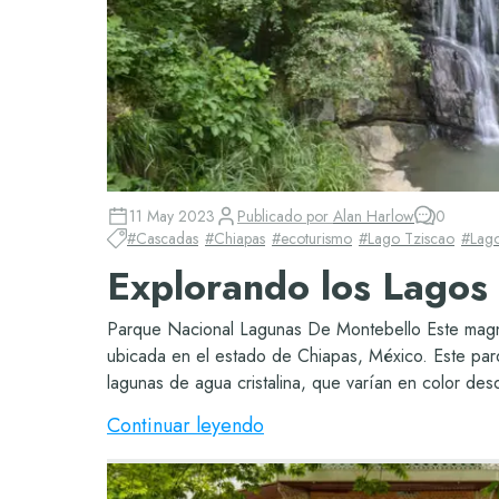
11 May 2023
Publicado por
Alan Harlow
0
#
Cascadas
#
Chiapas
#
ecoturismo
#
Lago Tziscao
#
Lago
Explorando los Lagos
Parque Nacional Lagunas De Montebello Este magníf
ubicada en el estado de Chiapas, México. Este par
lagunas de agua cristalina, que varían en color des
Continuar leyendo