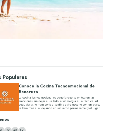
 Populares
Conoce la Cocina Tecnoemocional de
Benazuza
La cocina tecnoemocional es aquella que se enfoca en las
emociones sin dejar a un lado la tecnología ni la técnica. Al
degustarla, te transporta a sentir y estremecerte con un plato;
te lleva más allá, dejando un recuerdo permanente; y el lugar
perfe...
enos