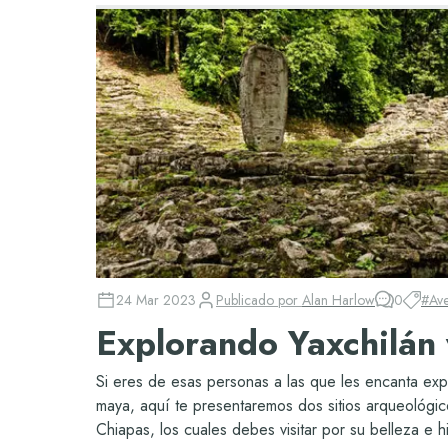
24 Mar 2023
Publicado por
Alan Harlow
0
#
Ave
Explorando Yaxchilán
Si eres de esas personas a las que les encanta explo
maya, aquí te presentaremos dos sitios arqueológi
Chiapas, los cuales debes visitar por su belleza e hi