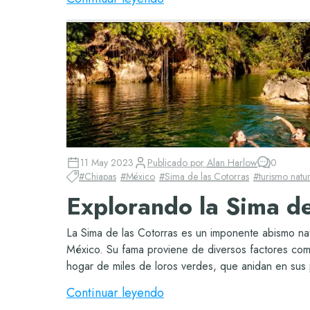
11 May 2023
Publicado por
Alan Harlow
0
#
Chiapas
#
México
#
Sima de las Cotorras
#
turismo natur
Explorando la Sima de
La Sima de las Cotorras es un imponente abismo na
México. Su fama proviene de diversos factores com
hogar de miles de loros verdes, que anidan en sus 
Continuar leyendo