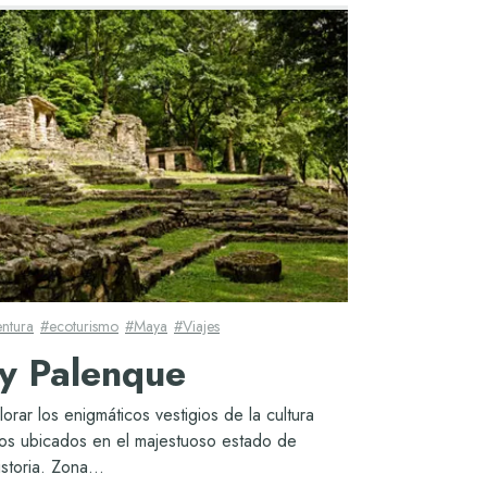
ntura
#
ecoturismo
#
Maya
#
Viajes
 y Palenque
rar los enigmáticos vestigios de la cultura
cos ubicados en el majestuoso estado de
storia. Zona...