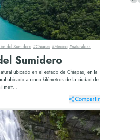
ón del Sumidero
#
Chiapas
#
México
#
naturaleza
del Sumidero
atural ubicado en el estado de Chiapas, en la
ral ubicado a cinco kilómetros de la ciudad de
l metr...
Compartir