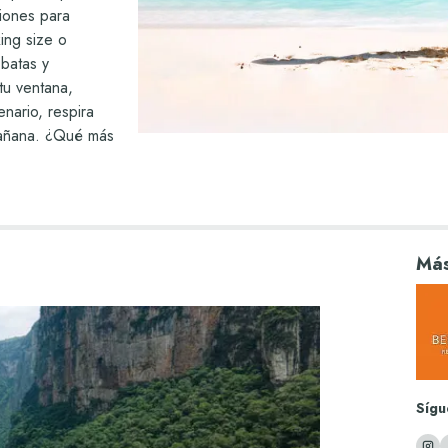
ciones para
ing size o
 batas y
tu ventana,
nario, respira
mañana. ¿Qué más
 concierge,
ntra el tipo de
 y haz que tu
para recordar
Más
Sígu